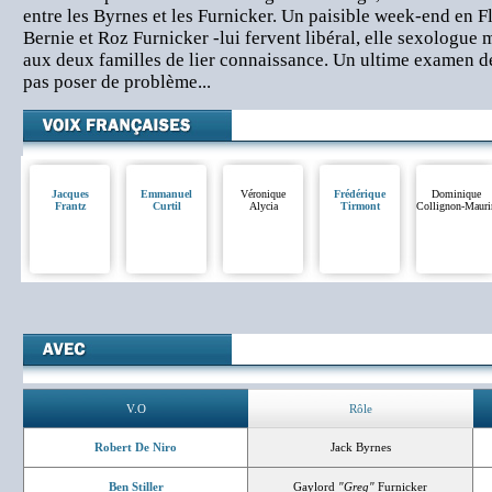
entre les Byrnes et les Furnicker. Un paisible week-end en Fl
Bernie et Roz Furnicker -lui fervent libéral, elle sexologue 
aux deux familles de lier connaissance. Un ultime examen de
pas poser de problème...
Jacques
Emmanuel
Véronique
Frédérique
Dominique
Frantz
Curtil
Alycia
Tirmont
Collignon-Mauri
V.O
Rôle
Robert De Niro
Jack Byrnes
Ben Stiller
Gaylord
"Greg"
Furnicker