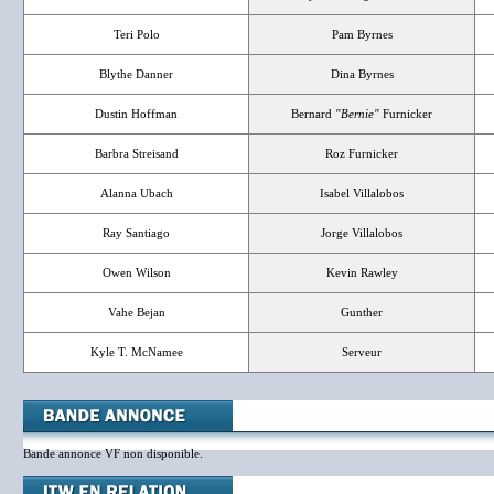
Teri Polo
Pam Byrnes
Blythe Danner
Dina Byrnes
Dustin Hoffman
Bernard
"Bernie"
Furnicker
Barbra Streisand
Roz Furnicker
Alanna Ubach
Isabel Villalobos
Ray Santiago
Jorge Villalobos
Owen Wilson
Kevin Rawley
Vahe Bejan
Gunther
Kyle T. McNamee
Serveur
Bande annonce VF non disponible.