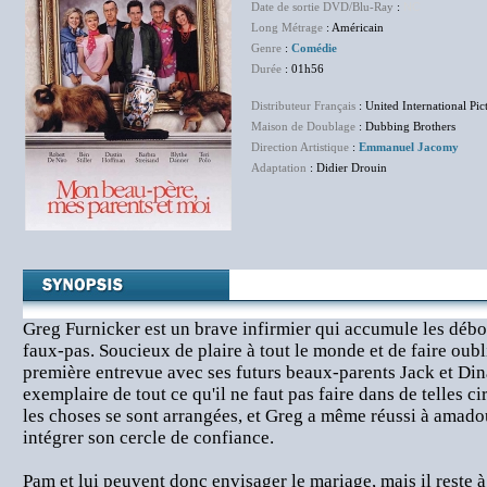
Date de sortie DVD/Blu-Ray
:
NC
Long Métrage
: Américain
Genre
:
Comédie
Durée
: 01h56
Distributeur Français
: United International Pic
Maison de Doublage
: Dubbing Brothers
Direction Artistique
:
Emmanuel Jacomy
Adaptation
: Didier Drouin
Greg Furnicker est un brave infirmier qui accumule les déboi
faux-pas. Soucieux de plaire à tout le monde et de faire oub
première entrevue avec ses futurs beaux-parents Jack et Di
exemplaire de tout ce qu'il ne faut pas faire dans de telles c
les choses se sont arrangées, et Greg a même réussi à amadoue
intégrer son cercle de confiance.
Pam et lui peuvent donc envisager le mariage, mais il reste 