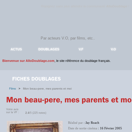
Rejoignez sans plus attendre la communauté
AlloDoublage
!
ACTUS
DOUBLAGES
V.F
V.O
Bienvenue sur AlloDoublage.com
, le site référence du doublage français.
Films
>
Mon beau-pere, mes parents et moi
Votre avis
sur la VF :
2.4
/5 (225 notes)
Réalisé par
: Jay Roach
Date de sortie cinéma
: 16 Février 2005