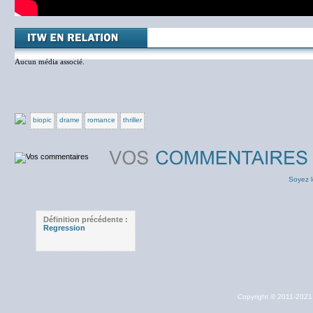
Aucun média associé.
biopic
drame
romance
thriller
Soyez l
Définition précédente :
Regression
Copyright © 2011-202