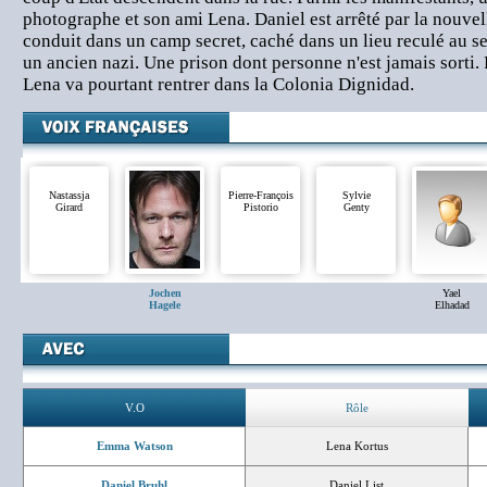
photographe et son ami Lena. Daniel est arrêté par la nouvelle
conduit dans un camp secret, caché dans un lieu reculé au se
un ancien nazi. Une prison dont personne n'est jamais sorti.
Lena va pourtant rentrer dans la Colonia Dignidad.
Nastassja
Pierre-François
Sylvie
Girard
Pistorio
Genty
Jochen
Yael
Hagele
Elhadad
V.O
Rôle
Emma Watson
Lena Kortus
Daniel Bruhl
Daniel List