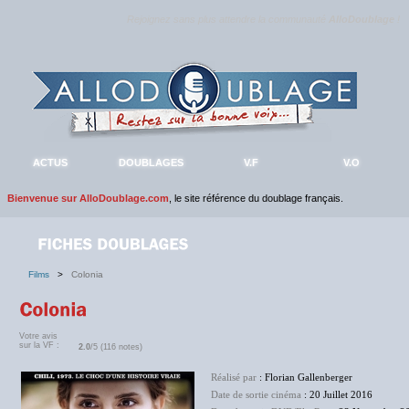
Rejoignez sans plus attendre la communauté
AlloDoublage
!
ACTUS
DOUBLAGES
V.F
V.O
Bienvenue sur AlloDoublage.com
, le site référence du doublage français.
Films
>
Colonia
Votre avis
sur la VF :
2.0
/5 (116 notes)
Réalisé par
: Florian Gallenberger
Date de sortie cinéma
: 20 Juillet 2016