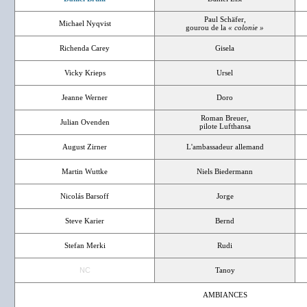
Paul Schäfer,
Michael Nyqvist
gourou de la
« colonie »
Richenda Carey
Gisela
Vicky Krieps
Ursel
Jeanne Werner
Doro
Roman Breuer,
Julian Ovenden
pilote Lufthansa
August Zirner
L'ambassadeur allemand
Martin Wuttke
Niels Biedermann
Nicolás Barsoff
Jorge
Steve Karier
Bernd
Stefan Merki
Rudi
NC
Tanoy
AMBIANCES