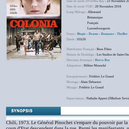
Date de sortie DVD/Blu-Ray
: 23 Novembre 2
Date de sortie VOD
: 20 Novembre 2016
Long Métrage
: Allemand
Britannique
Français
Luxembourgeois
Genre
:
Biopic
-
Drame
-
Romance
-
Thriller
Durée
: 01h50
Distributeur Français
: Rezo Films
Maison de Doublage
: Les Studios de Saint-O
Direction Artistique
:
Herve Rey
Adaptation
: Hélène Monsché
Enregistrement
: Frédéric Le Grand
Montage
: Alain Debarnot
Mixage
: Frédéric Le Grand
Superviseuse
: Nathalie Appert
(IMediate Servi
Chili, 1973. Le Général Pinochet s'empare du pouvoir par la
coup d'Etat descendent dans la rue. Parmi les manifestants, 