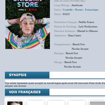
Date de sortie DVD/Blu-Ray
:
NC
Long Métrage
: Américain
Genre
:
Comédie
-
Drame
-
Fantastique
Durée
: 01h31
Distributeur Français
: Netflix France
Maison de Doublage
: Lylo Productions
Direction Artistique
: Martial Le Minoux
Adaptation
: Ilana Castro
Enregistrement
: Benoît Fort
Nicolas Jacopin
Montage
: Benoît Fort
Nicolas Jacopin
Mixage
: Benoît Fort
Nicolas Jacopin
Une artiste fantaisiste ayant accepté un travail ingrat après avoir été renvoyée d'une école d'
adopter une licorne.