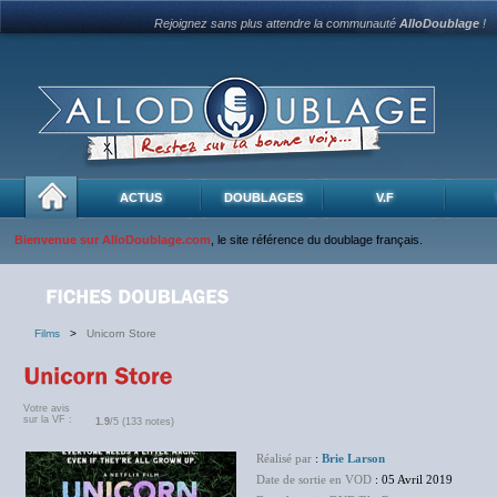
Rejoignez sans plus attendre la communauté
AlloDoublage
!
ACTUS
DOUBLAGES
V.F
Bienvenue sur AlloDoublage.com
, le site référence du doublage français.
Films
>
Unicorn Store
Votre avis
sur la VF :
1.9
/5 (133 notes)
Réalisé par
:
Brie Larson
Date de sortie en VOD
: 05 Avril 2019