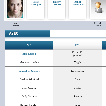
Elias
Thierry
Daniel
Changuel
Desroses
Lafourcade
Marie
Michelle
Tirmont
Brûlé
V.O
Rôle
Karen/ Kit
Brie Larson
(Adulte)
Mamoudou Athie
Virgile
Samuel L. Jackson
Le Vendeur
Bradley Whitford
Gene
Joan Cusack
Gladys
Cody Sullivan
Spencer
Hamish Linklater
Gary