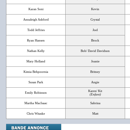
Karan Soni
Kevin
Annaleigh Ashford
Crystal
Todd Jeffries
Joel
Ryan Hansen
Brock
Nathan Kelly
Bob/ David Davidson
Mary Holland
Joanie
Kimia Behpoornia
Britney
Susan Park
Angie
Karen/ Kit
Emily Robinson
(Enfant)
Martha MacIsaac
Sabrina
Chris Witaske
Matt