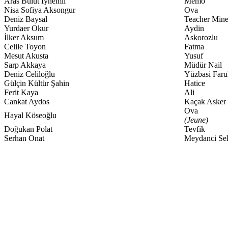
Aras Bulut İynemli
Memo
Nisa Sofiya Aksongur
Ova
Deniz Baysal
Teacher Min
Yurdaer Okur
Aydin
İlker Aksum
Askorozlu
Celile Toyon
Fatma
Mesut Akusta
Yusuf
Sarp Akkaya
Müdür Nail
Deniz Celiloğlu
Yüzbasi Faru
Gülçin Kültür Şahin
Hatice
Ferit Kaya
Ali
Cankat Aydos
Kaçak Asker
Ova
Hayal Köseoğlu
(Jeune)
Doğukan Polat
Tevfik
Serhan Onat
Meydanci Se