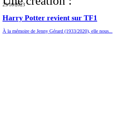
Une création :
23/10/2023
Harry Potter revient sur TF1
À la mémoire de Jenny Gérard (1933/2020), elle nous...