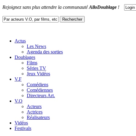
Rejoignez sans plus attendre la communauté
AlloDoublage
!
Actus
Les News
Agenda des sorties
Doublages
Films
Séries TV
Jeux Vidéos
V.F
Comédiens
Comédiennes
Directeurs Art.
V.O
Acteurs
Actrices
Réalisateurs
Vidéos
Festivals