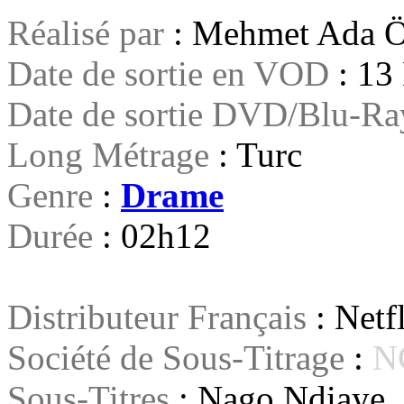
Réalisé par
: Mehmet Ada Ö
Date de sortie en VOD
: 13
Date de sortie DVD/Blu-R
Long Métrage
: Turc
Genre
:
Drame
Durée
: 02h12
Distributeur Français
: Netf
Société de Sous-Titrage
:
N
Sous-Titres
: Nago Ndiaye