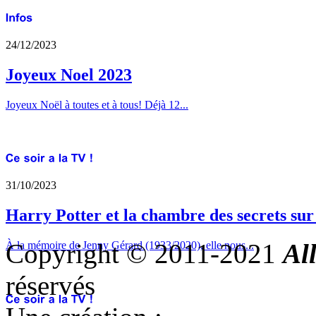
24/12/2023
Joyeux Noel 2023
Joyeux Noël à toutes et à tous! Déjà 12...
31/10/2023
Harry Potter et la chambre des secrets su
Copyright © 2011-2021
Al
À la mémoire de Jenny Gérard (1933/2020), elle nous...
réservés