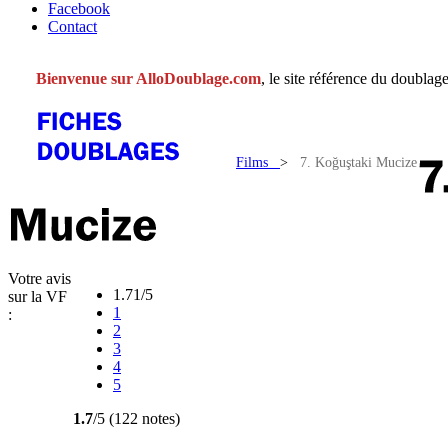
Facebook
Contact
Bienvenue sur AlloDoublage.com
, le site référence du doublage
Films
>
7. Koğuştaki Mucize
Votre avis
1.71/5
sur la VF
1
:
2
3
4
5
1.7
/5 (122 notes)