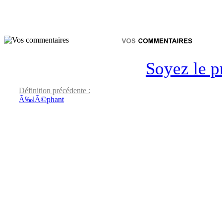
Soyez le p
Définition précédente :
Ã‰lÃ©phant