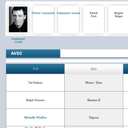
Olivier Constantin
Emmanuel Jacomy
Patrick
Brigitte
Fiori
Berges
Emmanuel
Curtil
V.O
Rôle
Val Kilmer
Moise / Dieu
Ralph Fiennes
Ramses II
Michelle Pfeiffer
Tsipora