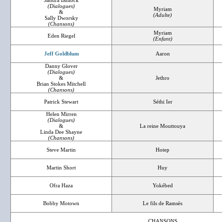
Sandra Bullock
(Dialogues)
Myriam
&
(Adulte)
Sally Dworsky
(Chansons)
Myriam
Eden Riegel
(Enfant)
Jeff Goldblum
Aaron
Danny Glover
(Dialogues)
&
Jethro
Brian Stokes Mitchell
(Chansons)
Patrick Stewart
Séthi Ier
Helen Mirren
(Dialogues)
&
La reine Mouttouya
Linda Dee Shayne
(Chansons)
Steve Martin
Hotep
Martin Short
Huy
Ofra Haza
Yokébed
Bobby Motown
Le fils de Ramsès
CHANSONS