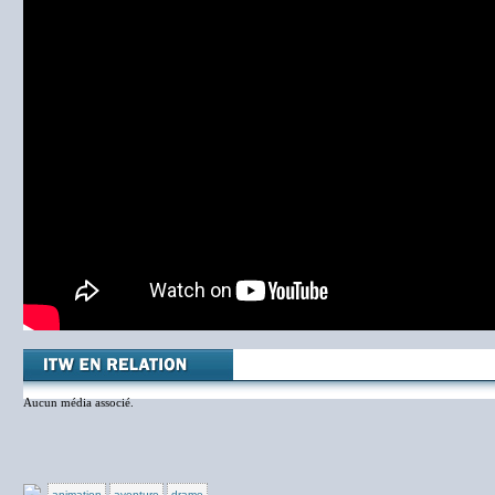
Aucun média associé.
animation
aventure
drame