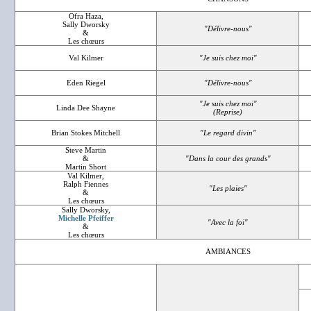
Ofra Haza,
Sally Dworsky
"Délivre-nous"
&
Les chœurs
Val Kilmer
"Je suis chez moi"
Eden Riegel
"Délivre-nous"
"Je suis chez moi"
Linda Dee Shayne
(Reprise)
Brian Stokes Mitchell
"Le regard divin"
Steve Martin
&
"Dans la cour des grands"
Martin Short
Val Kilmer,
Ralph Fiennes
"Les plaies"
&
Les chœurs
Sally Dworsky,
Michelle Pfeiffer
"Avec la foi"
&
Les chœurs
AMBIANCES