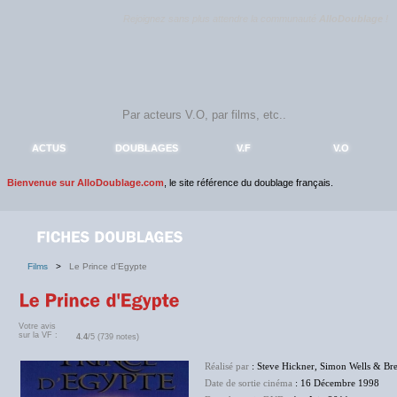
Rejoignez sans plus attendre la communauté
AlloDoublage
!
ACTUS
DOUBLAGES
V.F
V.O
Bienvenue sur AlloDoublage.com
, le site référence du doublage français.
Films
>
Le Prince d'Egypte
Votre avis
sur la VF :
4.4
/5 (739 notes)
Réalisé par
: Steve Hickner, Simon Wells & B
Date de sortie cinéma
: 16 Décembre 1998