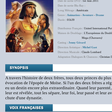
Date de sortie DVD
: 1er Juin 2011
Date de sortie Blu-Ray
:
NC
Long Métrage
: Américain
Genre
:
Animation
-
Aventure
-
Drame
Durée
: 01h39
Distributeur Français
: United International Pic
Maison de Doublage
: L'Européenne du Doub
Mega
(Chansons)
Casting
:
Jenny Gérard
Direction Artistique
:
Michel Gast
Direction Musicale
: Claude Lombard
Adaptation Dialogues & Chansons
: Christian 
A travers l'histoire de deux frères, tous deux princes du plus
évocation de l'épopée de Moïse. Si l'un des deux frères a régn
eu un destin encore plus extraordinaire. Quand leur parenté
leur est révélée, tout les sépare, leur foi, leur passé et leur 
chute d'une dynastie.