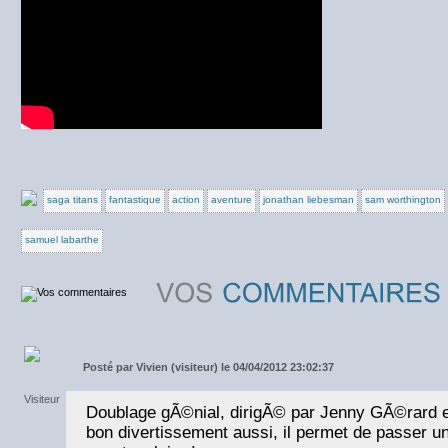
saga titans
fantastique
action
aventure
jonathan liebesman
sam worthington
samuel labarthe
Posté par
Vivien (visiteur) le 04/04/2012 23:02:37
Doublage gÃ©nial, dirigÃ© par Jenny GÃ©rard en
bon divertissement aussi, il permet de passer u