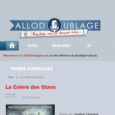
Rejoignez sans plus attendre la communauté
AlloDoublage
!
ACTUS
DOUBLAGES
V.F
Bienvenue sur AlloDoublage.com
, le site référence du doublage français.
Films
>
La Colere des titans
Votre avis
sur la VF :
3.7
/5 (552 notes)
Réalisé par
: Jonathan Liebesman