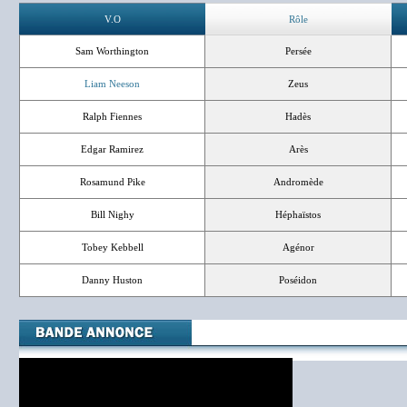
V.O
Rôle
Sam Worthington
Persée
Liam Neeson
Zeus
Ralph Fiennes
Hadès
Edgar Ramirez
Arès
Rosamund Pike
Andromède
Bill Nighy
Héphaïstos
Tobey Kebbell
Agénor
Danny Huston
Poséidon