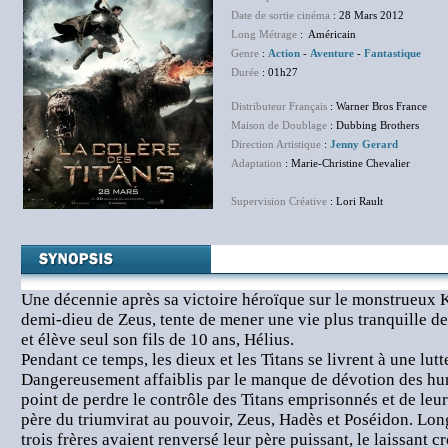
Date de sortie cinéma
: 28 Mars 2012
Long Métrage
: Américain
Genre
:
Action
-
Aventure
-
Fantastique
Durée
: 01h27
Distributeur Français
: Warner Bros France
Maison de Doublage
: Dubbing Brothers
Direction Artistique
:
Jenny Gerard
Adaptation
: Marie-Christine Chevalier
Supervision Créative
: Lori Rault
Une décennie après sa victoire héroïque sur le monstrueux Kr
demi-dieu de Zeus, tente de mener une vie plus tranquille d
et élève seul son fils de 10 ans, Hélius.
Pendant ce temps, les dieux et les Titans se livrent à une lutt
Dangereusement affaiblis par le manque de dévotion des huma
point de perdre le contrôle des Titans emprisonnés et de leu
père du triumvirat au pouvoir, Zeus, Hadès et Poséidon. Lon
trois frères avaient renversé leur père puissant, le laissant 