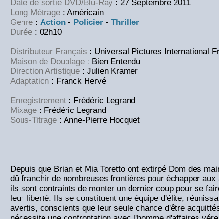
Date de sortie DVD/Blu-Ray
: 27 Septembre 2011
Long Métrage
: Américain
Genre
:
Action
-
Policier
-
Thriller
Durée
: 02h10
Distributeur Français
: Universal Pictures International F
Maison de Doublage
: Bien Entendu
Direction Artistique
: Julien Kramer
Adaptation
: Franck Hervé
Enregistrement
: Frédéric Legrand
Mixage
: Frédéric Legrand
Sous-Titrage
: Anne-Pierre Hocquet
Depuis que Brian et Mia Toretto ont extirpé Dom des mains
dû franchir de nombreuses frontières pour échapper aux a
ils sont contraints de monter un dernier coup pour se fair
leur liberté. Ils se constituent une équipe d'élite, réunissa
avertis, conscients que leur seule chance d'être acquitt
nécessite une confrontation avec l'homme d'affaires véreu