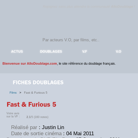
Rejoignez sans plus attendre la communauté
AlloDoublage
!
ACTUS
DOUBLAGES
V.F
V.O
Bienvenue sur AlloDoublage.com
, le site référence du doublage français.
Films
>
Fast & Furious 5
Votre avis
sur la VF :
2.1
/5 (160 notes)
Réalisé par
: Justin Lin
Date de sortie cinéma
: 04 Mai 2011