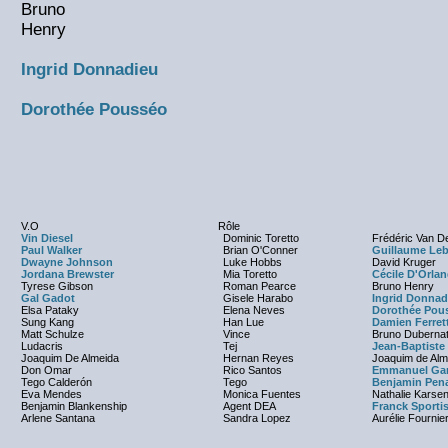
Bruno
Henry
Ingrid Donnadieu
Dorothée Pousséo
V.O
Rôle
Vin Diesel
Dominic Toretto
Frédéric Van D
Paul Walker
Brian O'Conner
Guillaume Le
Dwayne Johnson
Luke Hobbs
David Kruger
Jordana Brewster
Mia Toretto
Cécile D'Orla
Tyrese Gibson
Roman Pearce
Bruno Henry
Gal Gadot
Gisele Harabo
Ingrid Donnad
Elsa Pataky
Elena Neves
Dorothée Pou
Sung Kang
Han Lue
Damien Ferret
Matt Schulze
Vince
Bruno Duberna
Ludacris
Tej
Jean-Baptist
Joaquim De Almeida
Hernan Reyes
Joaquim de Alm
Don Omar
Rico Santos
Emmanuel Gar
Tego Calderón
Tego
Benjamin Pen
Eva Mendes
Monica Fuentes
Nathalie Karsen
Benjamin Blankenship
Agent DEA
Franck Sporti
Arlene Santana
Sandra Lopez
Aurélie Fournie