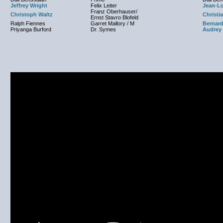
Jeffrey Wright
Felix Leiter
Jean-Lo
Franz Oberhauser/
Christoph Waltz
Christ
Ernst Stavro Blofeld
Ralph Fiennes
Garret Mallory / M
Bernar
Priyanga Burford
Dr. Symes
Audrey