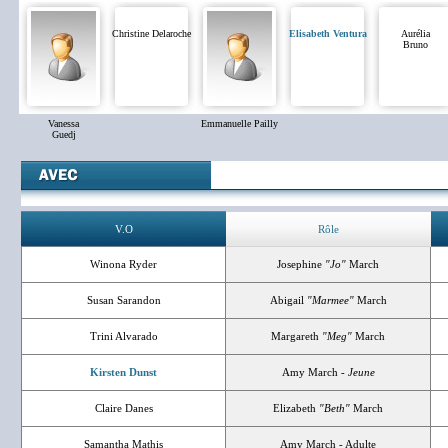
Christine Delaroche
Elisabeth Ventura
Aurélia
Bruno
Vanessa
Emmanuelle Pailly
Guedj
V.O
Rôle
Winona Ryder
Josephine
"Jo"
March
Susan Sarandon
Abigail
"Marmee"
March
Trini Alvarado
Margareth
"Meg"
March
Kirsten Dunst
Amy March -
Jeune
Claire Danes
Elizabeth
"Beth"
March
Samantha Mathis
Amy March - Adulte