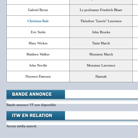
Gabriel Byrne
Le professeur Friedrich Bhaer
Christian Bale
Théodore "
Laurie
" Lawrence
Eric Stoltz
John Brooke
Mary Wickes
Tante March
Matthew Walker
Monsieur March
John Neville
Monsieur Lawrence
Florence Paterson
Hannah
Bande annonce VF non disponible.
Aucun média associé.