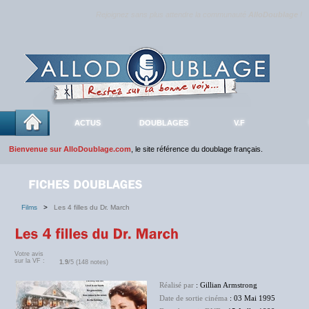
Rejoignez sans plus attendre la communauté
AlloDoublage
!
ACTUS
DOUBLAGES
V.F
Bienvenue sur AlloDoublage.com
, le site référence du doublage français.
Films
>
Les 4 filles du Dr. March
Votre avis
sur la VF :
1.9
/5 (148 notes)
Réalisé par
: Gillian Armstrong
Date de sortie cinéma
: 03 Mai 1995