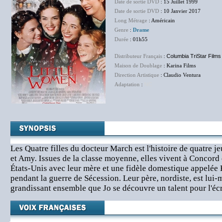
Date de sortie DVD
: 15 Juillet 1999
Date de sortie DVD
: 10 Janvier 2017
Long Métrage
: Américain
Genre
:
Drame
Durée
: 01h55
Distributeur Français
:
Columbia TriStar Films
Maison de Doublage
: Karina Films
Direction Artistique
: Claudio Ventura
Adaptation
:
NC
Les Quatre filles du docteur March est l'histoire de quatre je
et Amy. Issues de la classe moyenne, elles vivent à Concord
États-Unis avec leur mère et une fidèle domestique appelée 
pendant la guerre de Sécession. Leur père, nordiste, est lui-
grandissant ensemble que Jo se découvre un talent pour l'écri