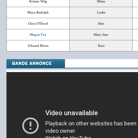
Kristen Wiig
Missy
Maya Rudolph
Leslie
Chris O'Dowd
Alex
Megan Fox
Mary Jane
Edward Burns
Kurt