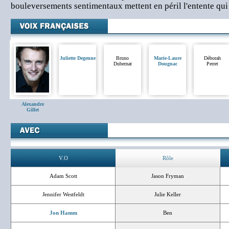
bouleversements sentimentaux mettent en péril l'entente qui
Juliette Degenne
Bruno
Marie-Laure
Déborah
Dubernat
Dougnac
Perret
Alexandre
Gillet
V.O
Rôle
Adam Scott
Jason Fryman
Jennifer Westfeldt
Julie Keller
Jon Hamm
Ben