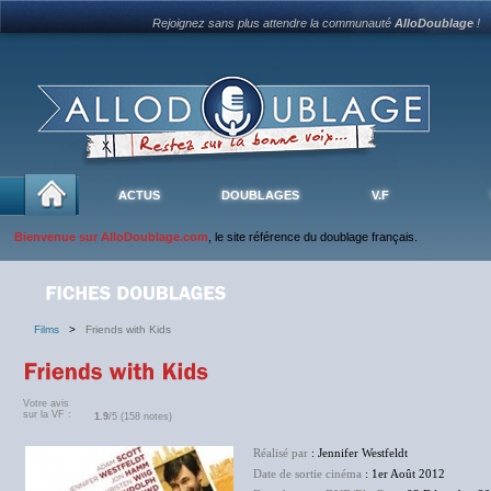
Rejoignez sans plus attendre la communauté
AlloDoublage
!
ACTUS
DOUBLAGES
V.F
Bienvenue sur AlloDoublage.com
, le site référence du doublage français.
Films
>
Friends with Kids
Votre avis
sur la VF :
1.9
/5 (158 notes)
Réalisé par
: Jennifer Westfeldt
Date de sortie cinéma
: 1er Août 2012