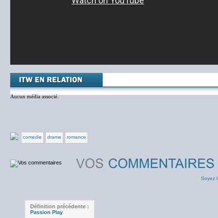
Aucun média associé.
comedie
drame
romance
Soyez l
Définition précédente :
Passion Play