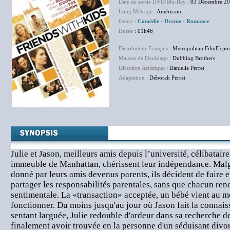
Date de sortie DVD/Blu-Ray
: 03 Décembre 2
Long Métrage
: Américain
Genre
:
Comédie
-
Drame
-
Romance
Durée
: 01h46
Distributeur Français
: Metropolitan FilmExpor
Maison de Doublage
: Dubbing Brothers
Direction Artistique
: Danielle Perret
Adaptation
: Déborah Perret
Julie et Jason, meilleurs amis depuis l’université, célibatair
immeuble de Manhattan, chérissent leur indépendance. Malg
donné par leurs amis devenus parents, ils décident de faire 
partager les responsabilités parentales, sans que chacun reno
sentimentale. La «transaction» acceptée, un bébé vient au m
fonctionner. Du moins jusqu'au jour où Jason fait la connai
sentant larguée, Julie redouble d'ardeur dans sa recherche de
finalement avoir trouvée en la personne d'un séduisant divor