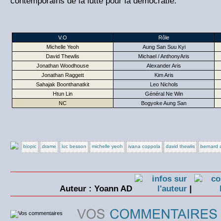
contemporains de la lutte pour la démocratie.
V.O
Rôle
Michelle Yeoh
Aung San Suu Kyi
David Thewlis
Michael / AnthonyAris
Jonathan Woodhouse
Alexander Aris
Jonathan Raggett
Kim Aris
Sahajak Boonthanatkit
Leo Nichols
Htun Lin
Général Ne Win
NC
Bogyoke Aung San
biopic
drame
luc besson
michelle yeoh
ivana coppola
david thewlis
bernard 
Auteur : Yoann AD
|