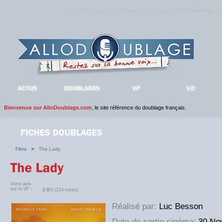
Rejoignez sans plus attendre la communauté
AlloDoublage
!
ACTUS
DOUBLAGES
V.F
V.O
Bienvenue sur AlloDoublage.com
, le site référence du doublage français.
Films
>
The Lady
Votre avis
sur la VF :
2.0
/5 (214 notes)
Réalisé par:
Luc Besson
Date de sortie cinéma:
30 No