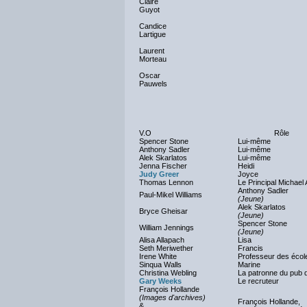
Claire
Guyot
Candice
Lartigue
Laurent
Morteau
Oscar
Pauwels
V.O
Rôle
Spencer Stone
Lui-même
Anthony Sadler
Lui-même
Alek Skarlatos
Lui-même
Jenna Fischer
Heidi
Judy Greer
Joyce
Thomas Lennon
Le Principal Michael
Anthony Sadler
Paul-Mikel Williams
(Jeune)
Alek Skarlatos
Bryce Gheisar
(Jeune)
Spencer Stone
William Jennings
(Jeune)
Alisa Allapach
Lisa
Seth Meriwether
Francis
Irene White
Professeur des écol
Sinqua Walls
Marine
Christina Webling
La patronne du pub
Gary Weeks
Le recruteur
François Hollande
(Images d'archives)
François Hollande,
&