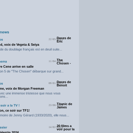
Deces de
22/05/2025
Eric
d, voix de Vegeta & Seiya
e du doublage français est en deuil suite...
The
11/04/2025
Chosen -
e Cene arrive en salle
on 5 de "The Chosen" débarque sur grand...
Deces de
09/01/2025
Benoit
ne, voix de Morgan Freeman
avec une immense tristesse que nous vous
ons...
Titanic de
23/06/2024
James
n, ce soir sur TF1!
moire de Jenny Gérard (1933/2020), elle nous...
20 films a
14/02/2024
voir pour la
Valentin 2024