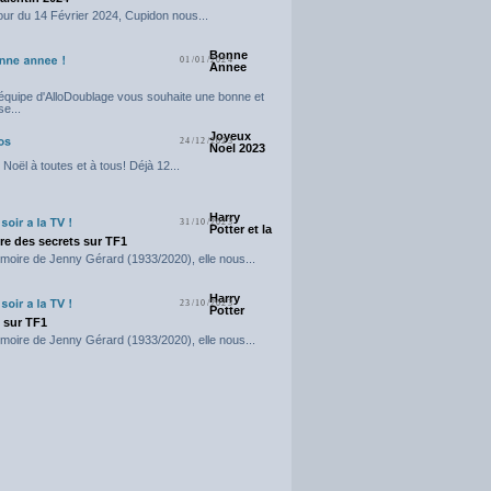
our du 14 Février 2024, Cupidon nous...
Bonne
01/01/2024
Annee
'équipe d'AlloDoublage vous souhaite une bonne et
e...
Joyeux
24/12/2023
Noel 2023
Noël à toutes et à tous! Déjà 12...
Harry
31/10/2023
Potter et la
e des secrets sur TF1
moire de Jenny Gérard (1933/2020), elle nous...
Harry
23/10/2023
Potter
t sur TF1
moire de Jenny Gérard (1933/2020), elle nous...