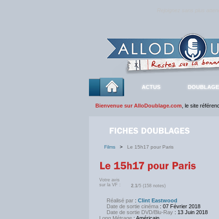
Rejoignez sans plus atte
ACTUS
DOUBLAGE
Bienvenue sur AlloDoublage.com
, le site référe
Films
>
Le 15h17 pour Paris
Votre avis
sur la VF :
2.1
/5 (158 notes)
Réalisé par
:
Clint Eastwood
Date de sortie cinéma
: 07 Février 2018
Date de sortie DVD/Blu-Ray
: 13 Juin 2018
Long Métrage
: Américain