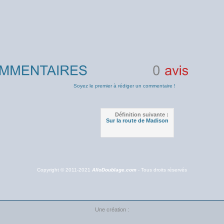
0
avis
Soyez le premier à rédiger un commentaire !
Définition suivante :
Sur la route de Madison
Copyright © 2011-2021
AlloDoublage.com
- Tous droits réservés
Une création :