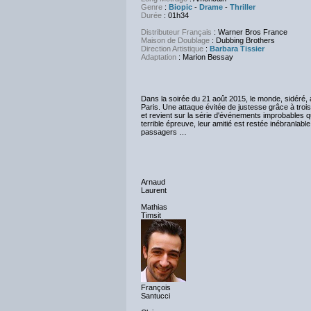
Genre
:
Biopic
-
Drame
-
Thriller
Durée
: 01h34
Distributeur Français
: Warner Bros France
Maison de Doublage
: Dubbing Brothers
Direction Artistique
:
Barbara Tissier
Adaptation
: Marion Bessay
Dans la soirée du 21 août 2015, le monde, sidéré, 
Paris. Une attaque évitée de justesse grâce à troi
et revient sur la série d'événements improbables q
terrible épreuve, leur amitié est restée inébranlabl
passagers …
Arnaud
Laurent
Mathias
Timsit
François
Santucci