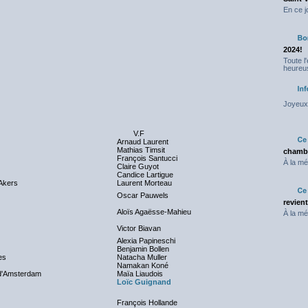
En ce j
2024!
Toute l
heureus
Joyeux 
V.F
Arnaud Laurent
Mathias Timsit
chambr
François Santucci
À la mé
Claire Guyot
Candice Lartigue
 Akers
Laurent Morteau
Oscar Pauwels
revien
Aloïs Agaësse-Mahieu
À la mé
Victor Biavan
Alexia Papineschi
Benjamin Bollen
es
Natacha Muller
Namakan Koné
 d'Amsterdam
Maïa Liaudois
Loïc Guignand
François Hollande