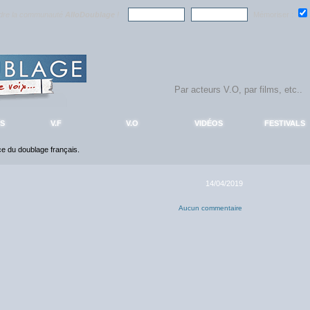
ndre la communauté
AlloDoublage
!
Mémoriser :
S
V.F
V.O
VIDÉOS
FESTIVALS
nce du doublage français.
14/04/2019
Aucun commentaire