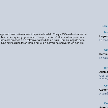
apprend qu'un attentat a été déjoué à bord du Thalys 9364 à destination de
Legran
s Américains qui voyageaient en Europe. Le film s'attache à leur parcours
ui les ont amenés à se retrouver à bord de ce train. Tout au long de cette
Le mond
e. Une amitié d'une force inouïe qui leur a permis de sauver la vie des 500
Dernier
La sais
Allema
C'est 
annonç
Camero
À la mé
Saint 