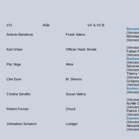
V.O
Rôle
V.F & V.F.B
Bernar
(Versio
Antonio Banderas
Frank Valera
Michela
(Version
NC
(Versio
Karl Urban
Officier Hank Strode
Fabian 
(Version
Barbara
(Versio
Paz Vega
Alma
Séverin
(Version
Thierry
(Versio
Clint Dyer
M. Shivers
Grégory
(Version
Audrey
(Versio
Cristina Serafini
Susan Valera
NC
(Version
Achille 
(Versio
Robert Forster
Chuck
Patrick 
(Version
Damien
(Versio
Johnathon Schaech
Lustiger
Alexand
(Version