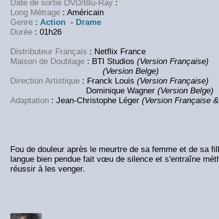
Date de sortie DVD/Blu-Ray
:
NC
Long Métrage
: Américain
Genre
:
Action
-
Drame
Durée
: 01h26
Distributeur Français
: Netflix France
Maison de Doublage
: BTI Studios
(Version Française)
NC
(Version Belge)
Direction Artistique
: Franck Louis
(Version Française)
Dominique Wagner
(Version Belge)
Adaptation
: Jean-Christophe Léger
(Version Française &
Fou de douleur après le meurtre de sa femme et de sa fill
langue bien pendue fait vœu de silence et s'entraîne mé
réussir à les venger.