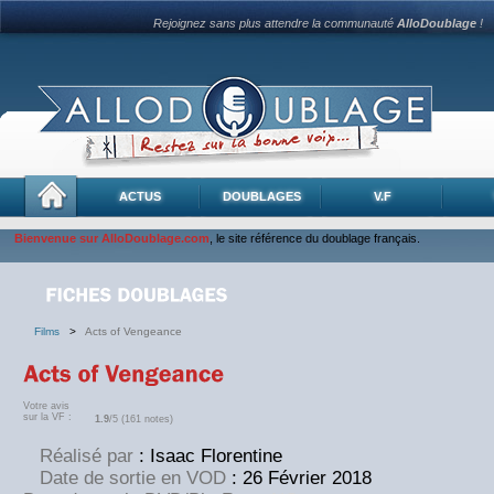
Rejoignez sans plus attendre la communauté
AlloDoublage
!
ACTUS
DOUBLAGES
V.F
Bienvenue sur AlloDoublage.com
, le site référence du doublage français.
Films
>
Acts of Vengeance
Votre avis
sur la VF :
1.9
/5 (161 notes)
Réalisé par
: Isaac Florentine
Date de sortie en VOD
: 26 Février 2018