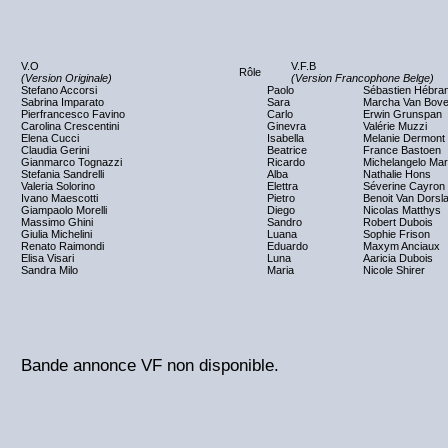
V.O
V.F.B
Rôle
(Version Originale)
(Version Francophone Belge)
Stefano Accorsi
Paolo
Sébastien Hébran
Sabrina Imparato
Sara
Marcha Van Bov
Pierfrancesco Favino
Carlo
Erwin Grunspan
Carolina Crescentini
Ginevra
Valérie Muzzi
Elena Cucci
Isabella
Melanie Dermont
Claudia Gerini
Beatrice
France Bastoen
Gianmarco Tognazzi
Ricardo
Michelangelo Ma
Stefania Sandrelli
Alba
Nathalie Hons
Valeria Solorino
Elettra
Séverine Cayron
Ivano Maescotti
Pietro
Benoit Van Dorsl
Giampaolo Morelli
Diego
Nicolas Matthys
Massimo Ghini
Sandro
Robert Dubois
Giulia Michelini
Luana
Sophie Frison
Renato Raimondi
Eduardo
Maxym Anciaux
Elisa Visari
Luna
Aaricia Dubois
Sandra Milo
Maria
Nicole Shirer
Bande annonce VF non disponible.