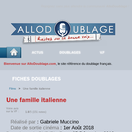
Rejoignez sans plus attendre la communauté
AlloDoublage
!
ACTUS
DOUBLAGES
V.F
Bienvenue sur AlloDoublage.com
, le site référence du doublage français.
Films
>
Une famille italienne
Votre avis
sur la VF :
1.8
/5 (151 notes)
Réalisé par
: Gabriele Muccino
Date de sortie cinéma
: 1er Août 2018