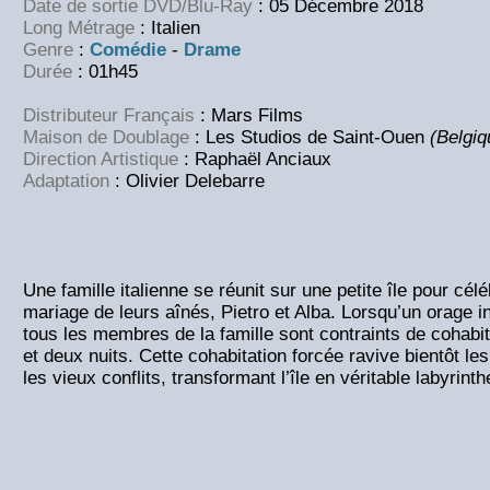
Date de sortie DVD/Blu-Ray
: 05 Décembre 2018
Long Métrage
: Italien
Genre
:
Comédie
-
Drame
Durée
: 01h45
Distributeur Français
: Mars Films
Maison de Doublage
: Les Studios de Saint-Ouen
(Belgiq
Direction Artistique
: Raphaël Anciaux
Adaptation
: Olivier Delebarre
Une famille italienne se réunit sur une petite île pour cél
mariage de leurs aînés, Pietro et Alba. Lorsqu’un orage i
tous les membres de la famille sont contraints de cohabi
et deux nuits. Cette cohabitation forcée ravive bientôt le
les vieux conflits, transformant l’île en véritable labyrin