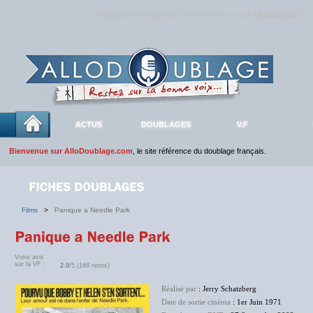
Rejoignez sans plus attendre la communauté
AlloDoublage
!
ACTUS
DOUBLAGES
V.F
Bienvenue sur AlloDoublage.com
, le site référence du doublage français.
Films
>
Panique a Needle Park
Votre avis
sur la VF :
2.0
/5 (168 notes)
Réalisé par
: Jerry Schatzberg
Date de sortie cinéma
: 1er Juin 1971