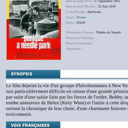
Date de sortie DVD
: 27 Septembre 2002
Date de sortie Blu-Ray
: 22 Juin 2016
Long Métrage
: Américain
Genre
:
Drame
Durée
: 01h50
Distributeur Français
: Théâtre du Temple
Maison de Doublage
:
NC
Direction Artistique
:
NC
Adaptation
:
NC
Le film dépeint la vie d'un groupe d'héroïnomanes à New Yor
eux particulièrement difficile en raison d'une grande pénur
par suite d'une saisie faite par les forces de l'ordre. Bobby,
tombe amoureux de Helen (Kitty Winn) et l'initie à cette dro
surtout la chronique de leur chute, d'une charmante histoire 
toxicomanie.