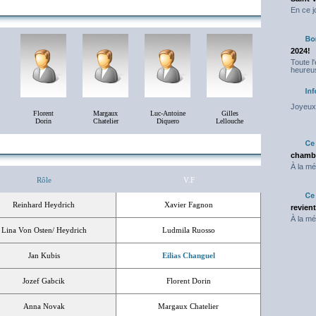
En ce j
2024!
Toute l
heureus
Joyeux 
Florent
Margaux
Luc-Antoine
Gilles
Dorin
Chatelier
Diquero
Lellouche
chambr
À la mé
Rôle
V.F
Reinhard Heydrich
Xavier Fagnon
revien
À la mé
Lina Von Osten/ Heydrich
Ludmila Ruosso
Jan Kubis
Eilias Changuel
Jozef Gabcik
Florent Dorin
Anna Novak
Margaux Chatelier