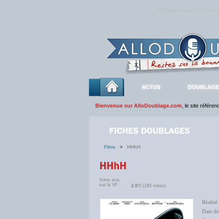
Rejoignez sans plus atte
ACTUS
DOUBLAGE
Bienvenue sur AlloDoublage.com
, le site référe
Films
>
HHhH
Votre avis
sur la VF :
2.0
/5 (185 notes)
Réalisé
Date de