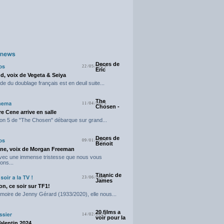
Deces de
22/05/2025
Eric
d, voix de Vegeta & Seiya
e du doublage français est en deuil suite...
The
11/04/2025
Chosen -
e Cene arrive en salle
on 5 de "The Chosen" débarque sur grand...
Deces de
09/01/2025
Benoit
ne, voix de Morgan Freeman
avec une immense tristesse que nous vous
ons...
Titanic de
23/06/2024
James
n, ce soir sur TF1!
moire de Jenny Gérard (1933/2020), elle nous...
20 films a
14/02/2024
voir pour la
Valentin 2024