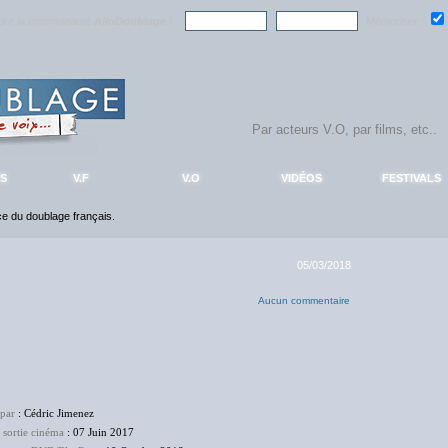
ndre la communauté
AlloDoublage
!
Mémoriser :
S
V.F
V.O
VIDÉOS
FESTIVALS
nce du doublage français.
05/03/2018
Aucun commentaire
 par
: Cédric Jimenez
 sortie cinéma
: 07 Juin 2017