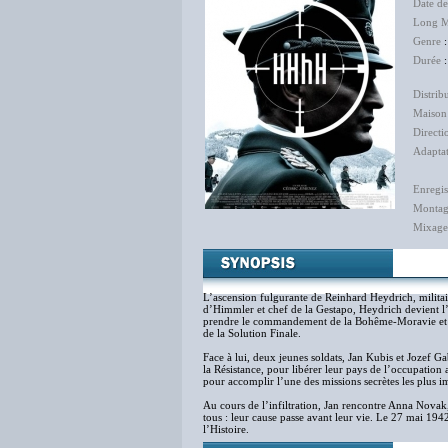
Date d
Long M
Genre
Durée
:
Distrib
Maison
Directi
Adapta
Enregis
Monta
Mixage
L’ascension fulgurante de Reinhard Heydrich, militai
d’Himmler et chef de la Gestapo, Heydrich devient 
prendre le commandement de la Bohême-Moravie et lui 
de la Solution Finale.
Face à lui, deux jeunes soldats, Jan Kubis et Jozef G
la Résistance, pour libérer leur pays de l’occupation 
pour accomplir l’une des missions secrètes les plus im
Au cours de l’infiltration, Jan rencontre Anna Novak, 
tous : leur cause passe avant leur vie. Le 27 mai 1942
l’Histoire.