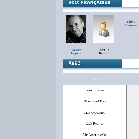
Eilias
Changuel
Xavier
Ludmila
Fagnon
Ruosso
V.O
Jason Clarke
Rosamund Pike
Jack O'Connell
Jack Reynor
Mia Wasikowska