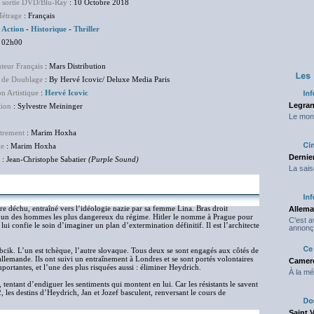
e sortie DVD/Blu-Ray
: 10 Octobre 2018
étrage
: Français
:
Action
-
Historique
-
Thriller
 02h00
uteur Français
: Mars Distribution
 de Doublage
: By Hervé Icovic/ Deluxe Media Paris
on Artistique
:
Hervé Icovic
Legran
tion
: Sylvestre Meininger
Le mond
trement
: Marim Hoxha
ge
: Marim Hoxha
Dernier
: Jean-Christophe Sabatier
(Purple Sound)
La sais
re déchu, entraîné vers l’idéologie nazie par sa femme Lina. Bras droit
Allema
l’un des hommes les plus dangereux du régime. Hitler le nomme à Prague pour
C'est 
confie le soin d’imaginer un plan d’extermination définitif. Il est l’architecte
annonç
abcik. L’un est tchèque, l’autre slovaque. Tous deux se sont engagés aux côtés de
allemande. Ils ont suivi un entraînement à Londres et se sont portés volontaires
Camero
portantes, et l’une des plus risquées aussi : éliminer Heydrich.
À la mé
tentant d’endiguer les sentiments qui montent en lui. Car les résistants le savent
, les destins d’Heydrich, Jan et Jozef basculent, renversant le cours de
Saint 