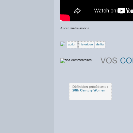
Aucun média associé.
action
historique
thriller
Définition précédente :
20th Century Women