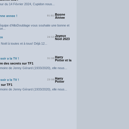
our du 14 Février 2024, Cupidon nous...
Bonne
01/01/2024
Annee
'équipe d'AlloDoublage vous souhaite une bonne et
e...
Joyeux
24/12/2023
Noel 2023
Noël à toutes et à tous! Déjà 12...
Harry
31/10/2023
Potter et la
e des secrets sur TF1
moire de Jenny Gérard (1933/2020), elle nous...
Harry
23/10/2023
Potter
t sur TF1
moire de Jenny Gérard (1933/2020), elle nous...