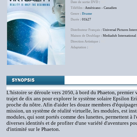
Date de sortie DVD
:
NC
Téléfilm
: Américano - Canadien
Genre
:
Drame
Durée
: 01h27
Distributeur Français
: Universal Pictures Inter
Maison de Doublage
: Mediadub International
Direction Artistique
:
NC
Adaptation
:
NC
L'histoire se déroule vers 2050, à bord du Phaeton, premier v
trajet de dix ans pour explorer le système solaire Epsilon Eri
proche du nôtre. Afin d'aider les douze membres d'équipages
mission, un système de réalité virtuelle, les modules, est ins
modules, qui sont portés comme des lunettes, permettent à l
diverses identités et de profiter d'une variété d'aventures p
d'intimité sur le Phaeton.