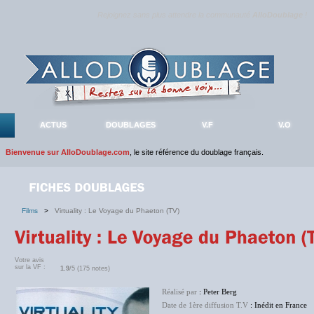
Rejoignez sans plus attendre la communauté
AlloDoublage
!
ACTUS
DOUBLAGES
V.F
V.O
Bienvenue sur AlloDoublage.com
, le site référence du doublage français.
Films
>
Virtuality : Le Voyage du Phaeton (TV)
Votre avis
sur la VF :
1.9
/5 (175 notes)
Réalisé par
: Peter Berg
Date de 1ère diffusion T.V
: Inédit en France