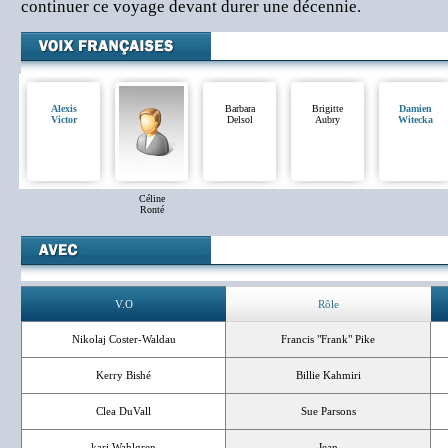
continuer ce voyage devant durer une décennie.
Alexis
Barbara
Brigitte
Damien
Victor
Delsol
Aubry
Witecka
Céline
Ronté
V.O
Rôle
Nikolaj Coster-Waldau
Francis "Frank" Pike
Kerry Bishé
Billie Kahmiri
Clea DuVall
Sue Parsons
kari Wahlgren
Jean