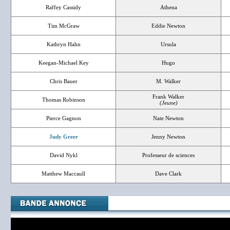
Raffey Cassidy
Athena
Tim McGraw
Eddie Newton
Kathryn Hahn
Ursula
Keegan-Michael Key
Hugo
Chris Bauer
M. Walker
Frank Walker
Thomas Robinson
(Jeune)
Pierce Gagnon
Nate Newton
Judy Greer
Jenny Newton
David Nykl
Professeur de sciences
Matthew Maccaull
Dave Clark