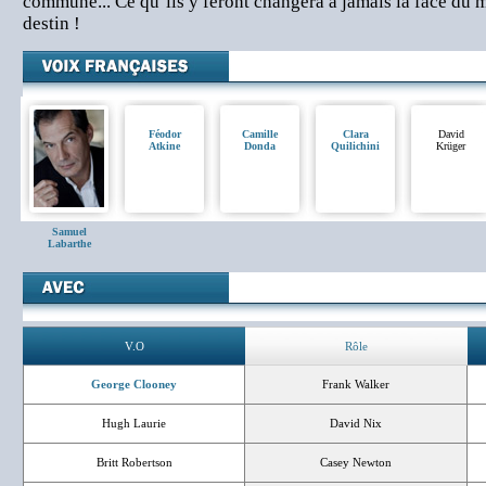
commune... Ce qu’ils y feront changera à jamais la face du
destin !
Féodor
Camille
Clara
David
Atkine
Donda
Quilichini
Krüger
Samuel
Labarthe
V.O
Rôle
George Clooney
Frank Walker
Hugh Laurie
David Nix
Britt Robertson
Casey Newton