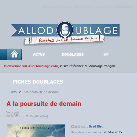
Rejoignez sans plus attendre la communauté
AlloDoublage
!
ACTUS
DOUBLAGES
V.F
Bienvenue sur AlloDoublage.com
, le site référence du doublage français.
Films
>
A la poursuite de demain
Votre avis
sur la VF :
2.0
/5 (180 notes)
Réalisé par
:
Brad Bird
Date de sortie cinéma
: 20 Mai 2015