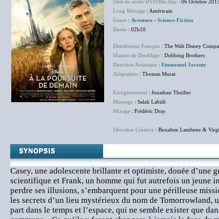
Date de sortie DVD/Blu-Ray
: 06 Octobre 201
Long Métrage
: Américain
Genre
:
Aventure
-
Science-Fiction
Durée
: 02h10
Distributeur Français
: The Walt Disney Compa
Maison de Doublage
: Dubbing Brothers
Direction Artistique
:
Emmanuel Jacomy
Adaptation
: Thomas Murat
Enregistrement
: Jonathan Thuilier
Montage
: Salah Labidi
Mixage
: Frédéric Dray
Direction Créative
: Boualem Lamhene & Virgi
Casey, une adolescente brillante et optimiste, douée d’une g
scientifique et Frank, un homme qui fut autrefois un jeune i
perdre ses illusions, s’embarquent pour une périlleuse missi
les secrets d’un lieu mystérieux du nom de Tomorrowland, u
part dans le temps et l’espace, qui ne semble exister que da