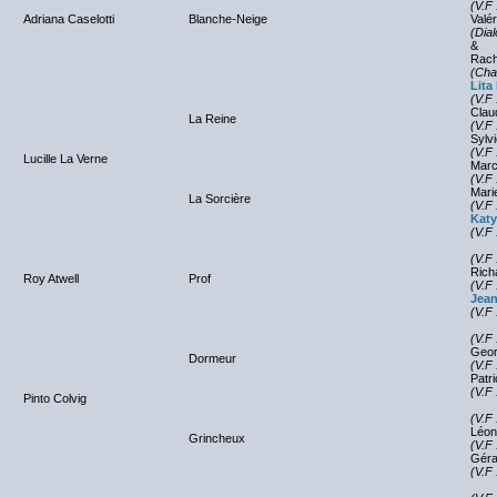
(V.F 
Adriana Caselotti
Blanche-Neige
Valér
(Dial
&
Rach
(Cha
Lita
(V.F 
Clau
La Reine
(V.F 
Sylv
(V.F 
Lucille La Verne
Marc
(V.F 
Mari
La Sorcière
(V.F 
Katy
(V.F 
NC
(V.F 
Rich
Roy Atwell
Prof
(V.F 
Jea
(V.F 
NC
(V.F 
Geor
Dormeur
(V.F 
Patr
(V.F 
Pinto Colvig
NC
(V.F 
Léon
Grincheux
(V.F 
Géra
(V.F 
NC