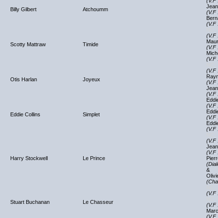
(V.F 
Jean
Billy Gilbert
Atchoumm
(V.F 
Bern
(V.F 
NC
(V.F 
Maur
Scotty Mattraw
Timide
(V.F 
Mich
(V.F 
NC
(V.F 
Raym
Otis Harlan
Joyeux
(V.F 
Jean
(V.F 
Eddie
(V.F 
Eddie
Eddie Collins
Simplet
(V.F 
Eddie
(V.F 
NC
(V.F 
Jean
(V.F 
Harry Stockwell
Le Prince
Pier
(Dia
&
Oliv
(Cha
NC
(V.F 
NC
Stuart Buchanan
Le Chasseur
(V.F 
Marc
(V.F 