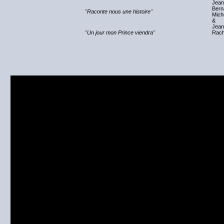
Jean
Bern
"Raconte nous une histoire"
Mich
&
Jean
"Un jour mon Prince viendra"
Rach