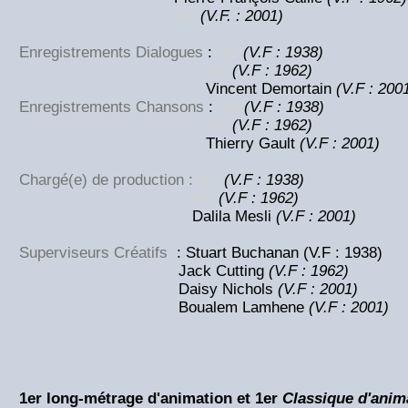
NC
(V.F. : 2001)
Enregistrements Dialogues
:
NC
(V.F : 1938)
NC
(V.F : 1962)
Vincent Demortain
(V.F : 200
Enregistrements Chansons
:
NC
(V.F : 1938)
NC
(V.F : 1962)
Thierry Gault
(V.F : 2001)
Chargé(e) de production :
NC
(V.F : 1938)
NC
(V.F : 1962)
Dalila Mesli
(V.F : 2001)
Superviseurs Créatifs
:
Stuart Buchanan (V.F : 1938)
Jack Cutting
(V.F : 1962)
Daisy Nichols
(V.F : 2001)
Boualem Lamhene
(V.F : 2001)
1er long-métrage d'animation et 1er
Classique d'anim