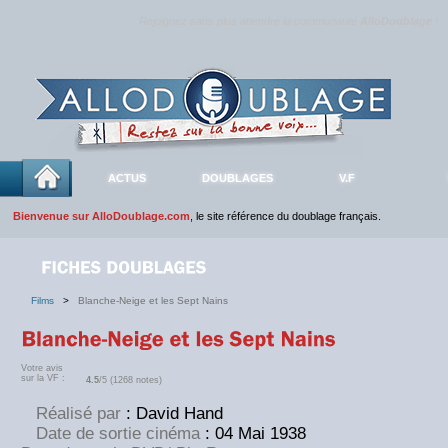
Rejoignez sans plus attendre la communauté
AlloDoublage
!
ACTUS
DOUBLAGES
V.F
Bienvenue sur AlloDoublage.com
, le site référence du doublage français.
Films
>
Blanche-Neige et les Sept Nains
Votre avis
sur la VF :
4.5
/5 (1268 notes)
Réalisé par
: David Hand
Date de sortie cinéma
: 04 Mai 1938