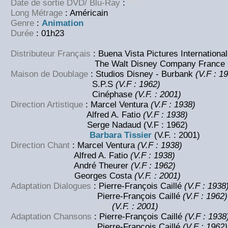
Date de sortie DVD/ Blu-Ray
:
NC
Long Métrage
: Américain
Genre
:
Animation
Durée
: 01h23
Distributeur Français
: Buena Vista Pictures International
The Walt Disney Company France
Maison de Doublage
: Studios Disney - Burbank
(V.F : 1
S.P.S
(V.F : 1962)
Cinéphase
(V.F. : 2001)
Direction Artistique
: Marcel Ventura
(V.F : 1938)
Alfred A. Fatio
(V.F : 1938)
Serge Nadaud
(V.F : 1962)
Barbara Tissier
(V.F. : 2001)
Direction Chant
: Marcel Ventura
(V.F : 1938)
Alfred A. Fatio
(V.F : 1938)
André Theurer
(V.F : 1962)
Georges Costa
(V.F. : 2001)
Adaptation Dialogues
: Pierre-François Caillé
(V.F : 1938
Pierre-François Caillé
(V.F : 1962)
NC
(V.F. : 2001)
Adaptation Chansons
: Pierre-François Caillé
(V.F : 1938
Pierre-François Caillé
(V.F : 1962)