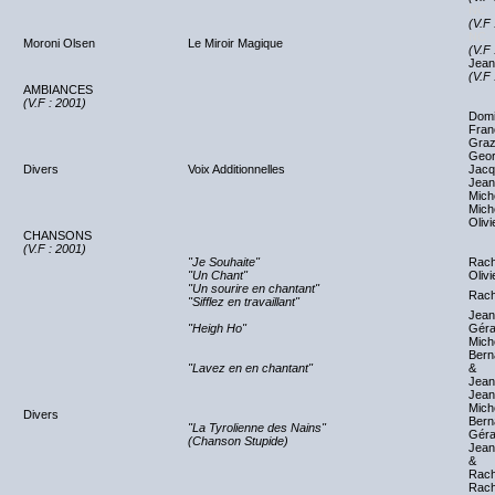
NC
(V.F 
NC
Moroni Olsen
Le Miroir Magique
(V.F 
Jean
(V.F 
AMBIANCES
(V.F : 2001)
Domi
Fran
Graz
Geor
Divers
Voix Additionnelles
Jacq
Jean
Miche
Mich
Olivi
CHANSONS
(V.F : 2001)
"Je Souhaite"
Rach
"Un Chant"
Oliv
"Un sourire en chantant"
Rach
"Sifflez en travaillant"
Jean
"Heigh Ho"
Géra
Miche
Bern
"Lavez en en chantant"
&
Jean
Jean
Miche
Divers
Bern
"La Tyrolienne des Nains"
Géra
(Chanson Stupide)
Jean
&
Rach
Rach