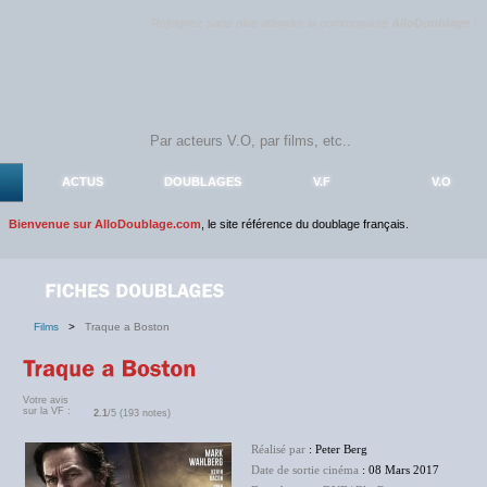
Rejoignez sans plus attendre la communauté
AlloDoublage
!
ACTUS
DOUBLAGES
V.F
V.O
Bienvenue sur AlloDoublage.com
, le site référence du doublage français.
Films
>
Traque a Boston
Votre avis
sur la VF :
2.1
/5 (193 notes)
Réalisé par
: Peter Berg
Date de sortie cinéma
: 08 Mars 2017