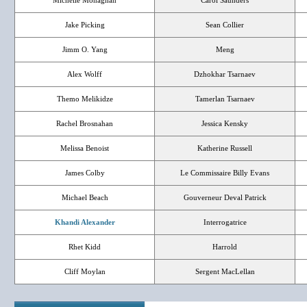
Michelle Monaghan
Carol Saunders
Jake Picking
Sean Collier
Jimm O. Yang
Meng
Alex Wolff
Dzhokhar Tsarnaev
Themo Melikidze
Tamerlan Tsarnaev
Rachel Brosnahan
Jessica Kensky
Melissa Benoist
Katherine Russell
James Colby
Le Commissaire Billy Evans
Michael Beach
Gouverneur Deval Patrick
Khandi Alexander
Interrogatrice
Rhet Kidd
Harrold
Cliff Moylan
Sergent MacLellan