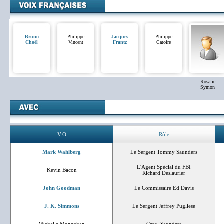
Bruno
Philippe
Jacques
Philippe
Choël
Vincent
Frantz
Catoire
Rosalie
Symon
V.O
Rôle
Mark Wahlberg
Le Sergent Tommy Saunders
L'Agent Spécial du FBI
Kevin Bacon
Richard Deslaurier
John Goodman
Le Commissaire Ed Davis
J. K. Simmons
Le Sergent Jeffrey Pugliese