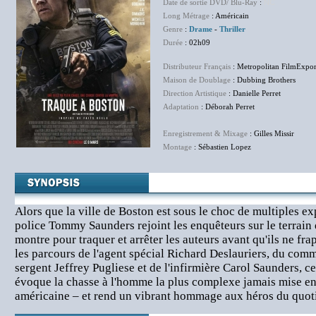
Date de sortie DVD/ Blu-Ray
:
NC
Long Métrage
: Américain
Genre
:
Drame
-
Thriller
Durée
: 02h09
Distributeur Français
: Metropolitan FilmExpor
Maison de Doublage
: Dubbing Brothers
Direction Artistique
: Danielle Perret
Adaptation
: Déborah Perret
Enregistrement & Mixage
: Gilles Missir
Montage
: Sébastien Lopez
Alors que la ville de Boston est sous le choc de multiples ex
police Tommy Saunders rejoint les enquêteurs sur le terrain
montre pour traquer et arrêter les auteurs avant qu'ils ne fr
les parcours de l'agent spécial Richard Deslauriers, du com
sergent Jeffrey Pugliese et de l'infirmière Carol Saunders, c
évoque la chasse à l'homme la plus complexe jamais mise en
américaine – et rend un vibrant hommage aux héros du quot