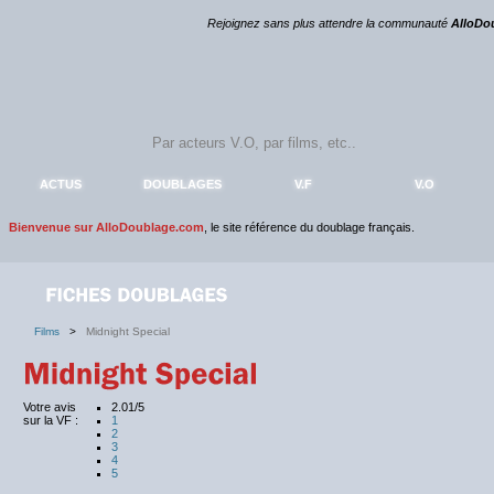
Rejoignez sans plus attendre la communauté
AlloDo
ACTUS
DOUBLAGES
V.F
V.O
Bienvenue sur AlloDoublage.com
, le site référence du doublage français.
Films
>
Midnight Special
Votre avis
2.01/5
sur la VF :
1
2
3
4
5