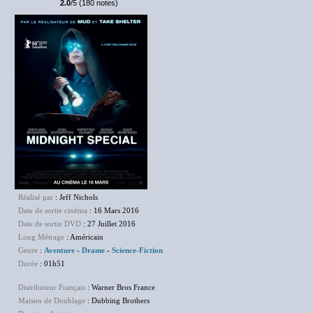
2.0
/5 (180 notes)
Réalisé par
: Jeff Nichols
Date de sortie cinéma
: 16 Mars 2016
Date de sortie DVD
: 27 Juillet 2016
Long Métrage
: Américain
Genre
:
Aventure
-
Drame
-
Science-Fiction
Durée
: 01h51
Distributeur Français
: Warner Bros France
Maison de Doublage
: Dubbing Brothers