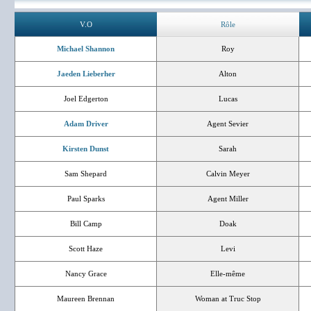
V.O
Rôle
Michael Shannon
Roy
Jaeden Lieberher
Alton
Joel Edgerton
Lucas
Adam Driver
Agent Sevier
Kirsten Dunst
Sarah
Sam Shepard
Calvin Meyer
Paul Sparks
Agent Miller
Bill Camp
Doak
Scott Haze
Levi
Nancy Grace
Elle-même
Maureen Brennan
Woman at Truc Stop