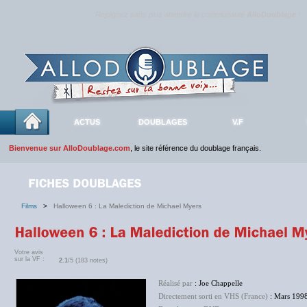
Rejoignez sans plus attendre la communauté
AlloDoublage
!
ACTUS
DOUBLAGES
V.F
Bienvenue sur AlloDoublage.com
, le site référence du doublage français.
Films
>
Halloween 6 : La Malediction de Michael Myers
Votre avis
sur la VF :
2.1
/5 (183 notes)
Réalisé par
: Joe Chappelle
Directement sorti en VHS (France)
: Mars 199