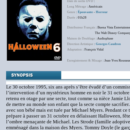
Date de sortie DVD
:
NC
Long Métrage
: Américain
Genre
:
Épouvante
-
Horreur
Durée
: 01h28
Distributeur Français
: Buena Vista Entertainm
The Walt Disney Company F
Maison de Doublage
: Audiophase
Direction Artistique
:
Georges Caudron
Adaptation
: François Vidal
Enregistrement & Mixage
: Jean-Yves Roussea
Le 30 octobre 1995, six ans après s’être évadé d’un commiss
l’intervention d’un mystérieux homme en noir le 31 octobr
retenu en otage par une secte, tout comme sa nièce Jamie Llo
de mettre au monde son enfant que la secte compte sacrifier.
avec son bébé mais est tuée par Michael Myers. Pendant ce 
prépare à passer un 31 octobre en délaissant Halloween, fête
l’ombre menaçante de Michael. Les Strode (famille adoptive
emménagé dans la maison des Myers. Tommy Doyle (le garç