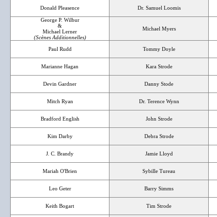
Donald Pleasence
Dr. Samuel Loomis
George P. Wilbur
&
Michael Myers
Michael Lerner
(Scènes Additionnelles)
Paul Rudd
Tommy Doyle
Marianne Hagan
Kara Strode
Devin Gardner
Danny Stode
Mitch Ryan
Dr. Terence Wynn
Bradford English
John Strode
Kim Darby
Debra Strode
J. C. Brandy
Jamie Lloyd
Mariah O'Brien
Sybille Tureau
Leo Geter
Barry Simms
Keith Bogart
Tim Strode