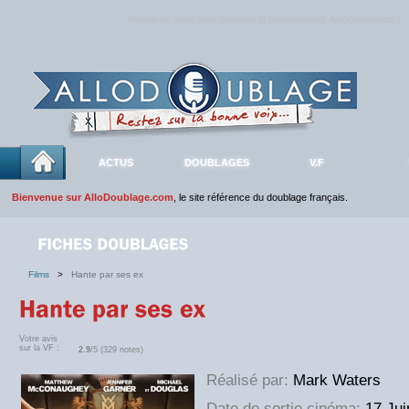
Rejoignez sans plus attendre la communauté
AlloDoublage
!
ACTUS
DOUBLAGES
V.F
Bienvenue sur AlloDoublage.com
, le site référence du doublage français.
Films
>
Hante par ses ex
Votre avis
sur la VF :
2.9
/5 (329 notes)
Réalisé par:
Mark Waters
Date de sortie cinéma:
17 Jui