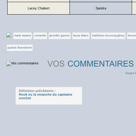
Lacey Chabert
Sandra
mark waters
comedie
jennifer garner
laura blanc
matthew mcconaughey
bruno
patrick floersheim
Soyez l
Définition précédente :
Hook ou la revanche du capitaine
crochet