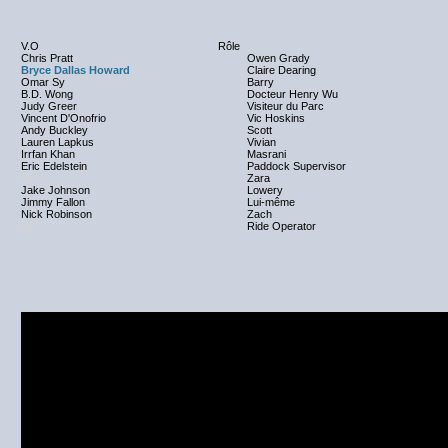
V.O
Rôle
Chris Pratt
Owen Grady
Bryce Dallas Howard
Claire Dearing
Omar Sy
Barry
B.D. Wong
Docteur Henry Wu
Judy Greer
Visiteur du Parc
Vincent D'Onofrio
Vic Hoskins
Andy Buckley
Scott
Lauren Lapkus
Vivian
Irrfan Khan
Masrani
Eric Edelstein
Paddock Supervisor
NC
Zara
Jake Johnson
Lowery
Jimmy Fallon
Lui-même
Nick Robinson
Zach
NC
Ride Operator