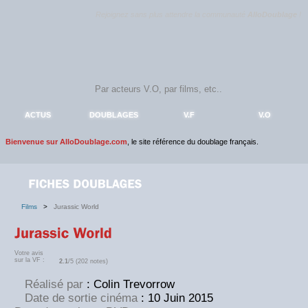
Rejoignez sans plus attendre la communauté
AlloDoublage
!
ACTUS
DOUBLAGES
V.F
V.O
Bienvenue sur AlloDoublage.com
, le site référence du doublage français.
Films
>
Jurassic World
Votre avis
sur la VF :
2.1
/5 (202 notes)
Réalisé par
: Colin Trevorrow
Date de sortie cinéma
: 10 Juin 2015