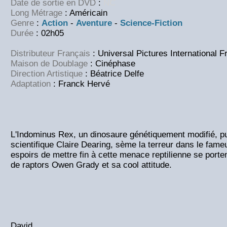
Date de sortie en DVD
:
NC
Long Métrage
: Américain
Genre
:
Action
-
Aventure
-
Science-Fiction
Durée
: 02h05
Distributeur Français
: Universal Pictures International F
Maison de Doublage
: Cinéphase
Direction Artistique
: Béatrice Delfe
Adaptation
:
Franck Hervé
L'Indominus Rex, un dinosaure génétiquement modifié, pu
scientifique Claire Dearing, sème la terreur dans le fameu
espoirs de mettre fin à cette menace reptilienne se porten
de raptors Owen Grady et sa cool attitude.
David