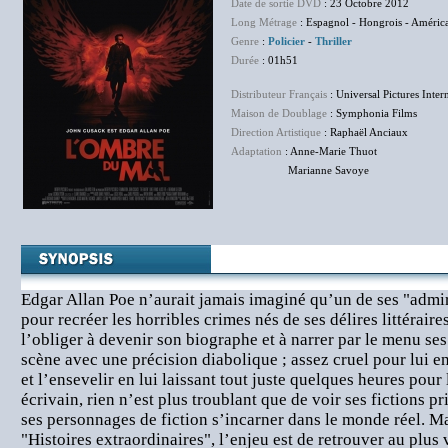
Date de sortie DVD
: 23 Octobre 2012
Long Métrage
: Espagnol - Hongrois - Améric
Genre
:
Policier
-
Thriller
Durée
: 01h51
Distributeur Français
: Universal Pictures Inter
Maison de Doublage
: Symphonia Films
Direction Artistique
: Raphaël Anciaux
Adaptation
: Anne-Marie Thuot
Marianne Savoye
Edgar Allan Poe n’aurait jamais imaginé qu’un de ses "admir
pour recréer les horribles crimes nés de ses délires littéraire
l’obliger à devenir son biographe et à narrer par le menu ses
scène avec une précision diabolique ; assez cruel pour lui e
et l’ensevelir en lui laissant tout juste quelques heures pou
écrivain, rien n’est plus troublant que de voir ses fictions pri
ses personnages de fiction s’incarner dans le monde réel. Ma
"Histoires extraordinaires", l’enjeu est de retrouver au plus