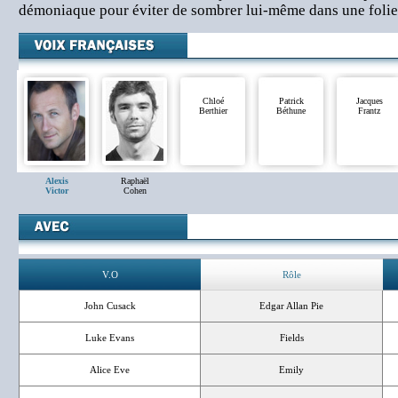
démoniaque pour éviter de sombrer lui-même dans une foli
Chloé
Patrick
Jacques
Berthier
Béthune
Frantz
Alexis
Raphaël
Victor
Cohen
V.O
Rôle
John Cusack
Edgar Allan Pie
Luke Evans
Fields
Alice Eve
Emily