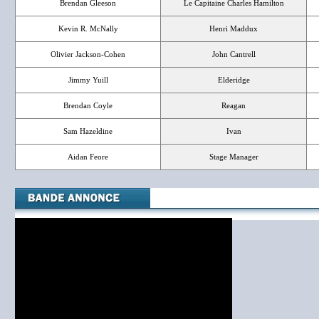
Brendan Gleeson
Le Capitaine Charles Hamilton
Kevin R. McNally
Henri Maddux
Olivier Jackson-Cohen
John Cantrell
Jimmy Yuill
Elderidge
Brendan Coyle
Reagan
Sam Hazeldine
Ivan
Aidan Feore
Stage Manager