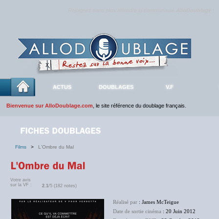
Rejoignez sans plus attendre la communauté
AlloDoublage
!
ACTUS
DOUBLAGES
V.F
Bienvenue sur AlloDoublage.com
, le site référence du doublage français.
Films
>
L'Ombre du Mal
Votre avis
sur la VF :
2.1
/5 (182 notes)
Réalisé par
: James McTeigue
Date de sortie cinéma
: 20 Juin 2012