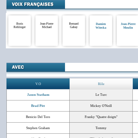
Boris
Jean-Pierre
Bernard
Damien
Jean-Pierre
Rehlinger
Michael
Gabay
Witecka
Moulin
V.O
Rôle
Jason Statham
Le Turc
Brad Pitt
Mickey O'Neill
Benicio Del Toro
Franky "Quatre doigts"
Stephen Graham
Tommy