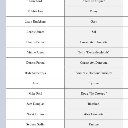
Alan Ford
"Tête de brique"
Robbie Gee
Vinny
Jason Buckham
Gary
Lennie James
Sol
Dennis Farina
Cousin Avi Denovitz
Vinnie Jones
Tony "Dents de plomb"
Dennis Farina
Cousin Avi Denovitz
Rade Serbedzija
Boris "Le Hachoir" Yurinov
Ade
Tyrone
Mike Reid
Doug
"Le Cerveau"
Sam Douglas
Rosebud
Nikki Collins
Alex Donovitz
Sydney Sedin
Pauline