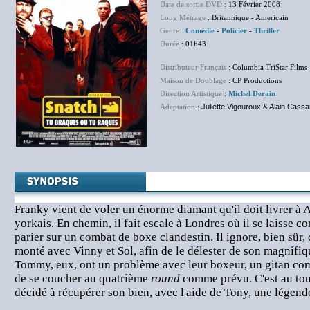
Date de sortie DVD
: 13 Février 2008
Long Métrage
: Britannique - Americain
Genre
:
Comédie
-
Policier
-
Thriller
Durée
: 01h43
Distributeur Français
: Columbia TriStar Films
Maison de Doublage
: CP Productions
Direction Artistique
:
Michel Derain
Adaptation
:
Juliette Vigouroux & Alain Cassa
Franky vient de voler un énorme diamant qu'il doit livrer à 
yorkais. En chemin, il fait escale à Londres où il se laisse c
parier sur un combat de boxe clandestin. Il ignore, bien sûr, q
monté avec Vinny et Sol, afin de le délester de son magnifiqu
Tommy, eux, ont un problème avec leur boxeur, un gitan com
de se coucher au quatrième
round
comme prévu. C'est au tou
décidé à récupérer son bien, avec l'aide de Tony, une légende