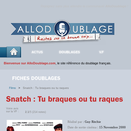
Rejoignez sans plus attendre la communauté
AlloDoublage
!
ACTUS
DOUBLAGES
V.F
Bienvenue sur AlloDoublage.com
, le site référence du doublage français.
Films
>
Snatch : Tu braques ou tu raques
Votre avis
sur la VF :
2.1
/5 (214 notes)
Réalisé par
: Guy Ritchie
Date de sortie cinéma
: 15 Novembre 2000