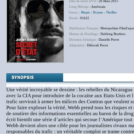
Date de sortie DVD
: 26 Mars 2015
Long Métrage
: Américain
Genre
:
Biopic
-
Drame
-
Thriller
Durée
: 01h52
Distributeur Français
: Metropolitan FilmExpor
Maison de Doublage
: Dubbing Brothers
Direction Artistique
: Danielle Perret
Adaptation
: Déborah Perret
Une vérité incroyable se dessine : les rebelles du Nicaragua 
avec la CIA pour introduire de la cocaïne aux Etats-Unis et l
trafic servirait à armer les milices des Contras que veulent s
Pour faire exploser la vérité, Webb prend tous les risques et
de soutirer des informations essentielles au baron de la dr
écrit bientôt une série d’articles qui secoue l’Amérique tou
Webb devient alors une cible pour les journalistes rivaux ma
responsables du trafic : un véritable complot se trame contr