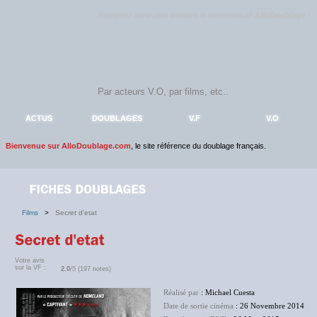
Rejoignez sans plus attendre la communauté
AlloDoublage
!
ACTUS
DOUBLAGES
V.F
V.O
Bienvenue sur AlloDoublage.com
, le site référence du doublage français.
Films
>
Secret d'etat
Votre avis
sur la VF :
2.0
/5 (197 notes)
Réalisé par
: Michael Cuesta
Date de sortie cinéma
: 26 Novembre 2014