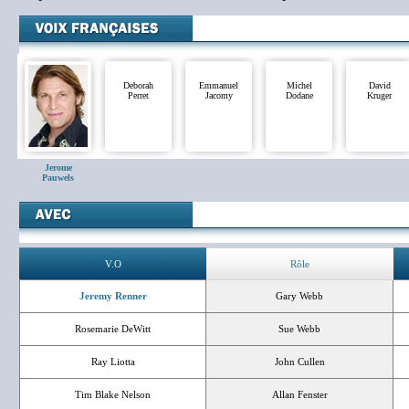
Deborah
Emmanuel
Michel
David
Perret
Jacomy
Dodane
Kruger
Jerome
Pauwels
V.O
Rôle
Jeremy Renner
Gary Webb
Rosemarie DeWitt
Sue Webb
Ray Liotta
John Cullen
Tim Blake Nelson
Allan Fenster