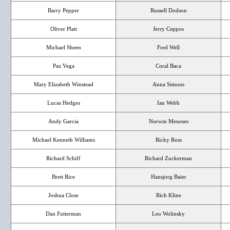
Barry Pepper
Russell Dodson
Oliver Platt
Jerry Ceppos
Michael Sheen
Fred Well
Paz Vega
Coral Baca
Mary Elizabeth Winstead
Anna Simons
Lucas Hedges
Ian Webb
Andy Garcia
Norwin Meneses
Michael Kenneth Williams
Ricky Ross
Richard Schiff
Richard Zuckerman
Brett Rice
Hansjorg Baier
Joshua Close
Rich Kline
Dan Futterman
Leo Wolinsky