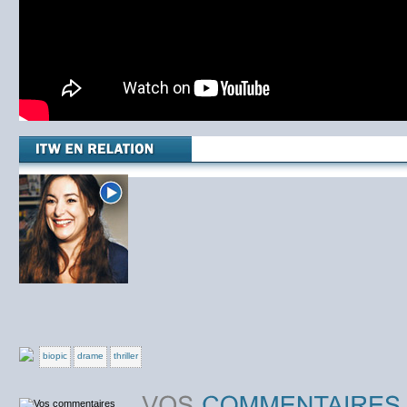
biopic
drame
thriller