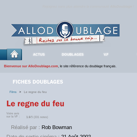
Rejoignez sans plus attendre la communauté
AlloDoublage
!
ACTUS
DOUBLAGES
V.F
Bienvenue sur AlloDoublage.com
, le site référence du doublage français.
Films
>
Le regne du feu
Votre avis
sur la VF :
1.6
/5 (331 notes)
Réalisé par :
Rob Bowman
Date de sortie cinéma :
21 Août 2002