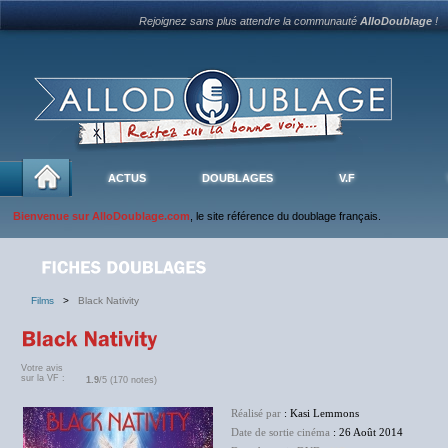
Rejoignez sans plus attendre la communauté
AlloDoublage
!
ACTUS
DOUBLAGES
V.F
Bienvenue sur AlloDoublage.com
, le site référence du doublage français.
Films
>
Black Nativity
Votre avis
sur la VF :
1.9
/5 (170 notes)
Réalisé par
: Kasi Lemmons
Date de sortie cinéma
: 26 Août 2014