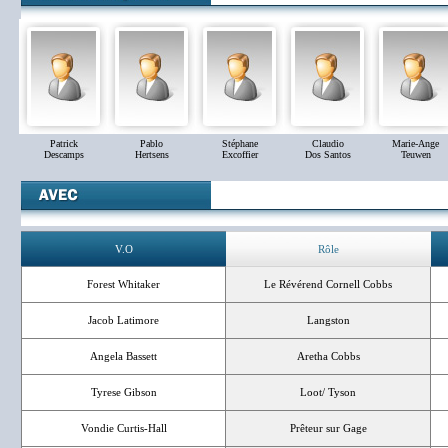
Patrick
Pablo
Stéphane
Claudio
Marie-Ange
Descamps
Hertsens
Excoffier
Dos Santos
Teuwen
V.O
Rôle
Forest Whitaker
Le Révérend Cornell Cobbs
Jacob Latimore
Langston
Angela Bassett
Aretha Cobbs
Tyrese Gibson
Loot/ Tyson
Vondie Curtis-Hall
Prêteur sur Gage