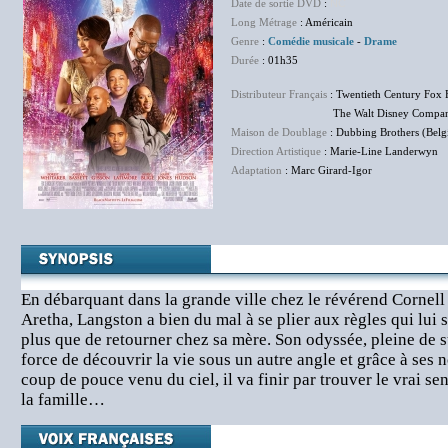
Date de sortie DVD
:
NC
Long Métrage
: Américain
Genre
:
Comédie musicale
-
Drame
Durée
: 01h35
Distributeur Français
: Twentieth Century Fox 
The Walt Disney Company F
Maison de Doublage
: Dubbing Brothers (Belg
Direction Artistique
: Marie-Line Landerwyn
Adaptation
: Marc Girard-Igor
En débarquant dans la grande ville chez le révérend Cornel
Aretha, Langston a bien du mal à se plier aux règles qui lui 
plus que de retourner chez sa mère. Son odyssée, pleine de su
force de découvrir la vie sous un autre angle et grâce à ses 
coup de pouce venu du ciel, il va finir par trouver le vrai sen
la famille…