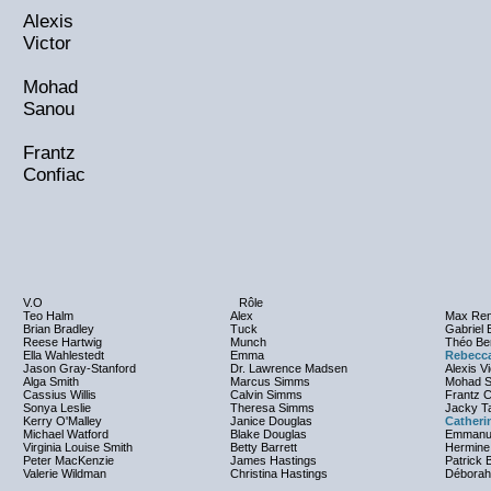
Alexis
Victor
Mohad
Sanou
Frantz
Confiac
V.O
Rôle
Teo Halm
Alex
Max Ren
Brian Bradley
Tuck
Gabriel 
Reese Hartwig
Munch
Théo Be
Ella Wahlestedt
Emma
Rebecc
Jason Gray-Stanford
Dr. Lawrence Madsen
Alexis Vi
Alga Smith
Marcus Simms
Mohad 
Cassius Willis
Calvin Simms
Frantz C
Sonya Leslie
Theresa Simms
Jacky T
Kerry O'Malley
Janice Douglas
Catheri
Michael Watford
Blake Douglas
Emmanue
Virginia Louise Smith
Betty Barrett
Hermine
Peter MacKenzie
James Hastings
Patrick 
Valerie Wildman
Christina Hastings
Déborah