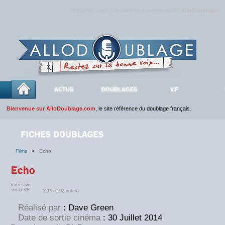
Rejoignez sans plus attendre la communauté
AlloDoublage
!
ACTUS
DOUBLAGES
V.F
Bienvenue sur AlloDoublage.com
, le site référence du doublage français.
Films
>
Echo
Votre avis
sur la VF :
2.1
/5 (192 notes)
Réalisé par
: Dave Green
Date de sortie cinéma
: 30 Juillet 2014