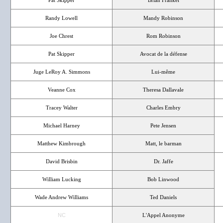
Pat Skipper
Brian Frankel
Randy Lowell
Mandy Robinson
Joe Chrest
Rom Robinson
Pat Skipper
Avocat de la défense
Juge LeRoy A. Simmons
Lui-même
Veanne Cox
Theresa Dallavale
Tracey Walter
Charles Embry
Michael Harney
Pete Jensen
Matthew Kimbrough
Matt, le barman
David Brisbin
Dr. Jaffe
William Lucking
Bob Linwood
Wade Andrew Williams
Ted Daniels
NC
L'Appel Anonyme