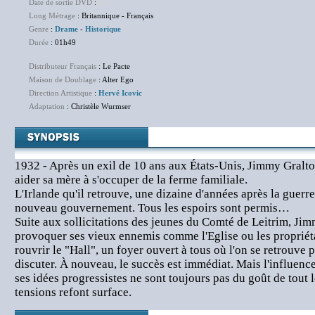
Date de sortie DVD
:
NC
Long Métrage
: Britannique - Français
Genre
:
Drame
-
Historique
Durée
: 01h49
Distributeur Français
: Le Pacte
Maison de Doublage
: Alter Ego
Direction Artistique
:
Hervé Icovic
Adaptation
: Christèle Wurmser
1932 - Après un exil de 10 ans aux États-Unis, Jimmy Gralto
aider sa mère à s'occuper de la ferme familiale.
L'Irlande qu'il retrouve, une dizaine d'années après la guerre 
nouveau gouvernement. Tous les espoirs sont permis…
Suite aux sollicitations des jeunes du Comté de Leitrim, Jim
provoquer ses vieux ennemis comme l'Eglise ou les propriéta
rouvrir le "Hall", un foyer ouvert à tous où l'on se retrouve 
discuter. À nouveau, le succès est immédiat. Mais l'influenc
ses idées progressistes ne sont toujours pas du goût de tout 
tensions refont surface.