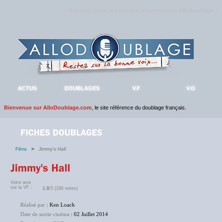
Rejoignez sans plus attendre la communauté
AlloDoublage
!
ACTUS
DOUBLAGES
V.F
V.O
Bienvenue sur AlloDoublage.com
, le site référence du doublage français.
Films
>
Jimmy's Hall
Votre avis
sur la VF :
1.8
/5 (180 notes)
Réalisé par
: Ken Loach
Date de sortie cinéma
: 02 Juillet 2014