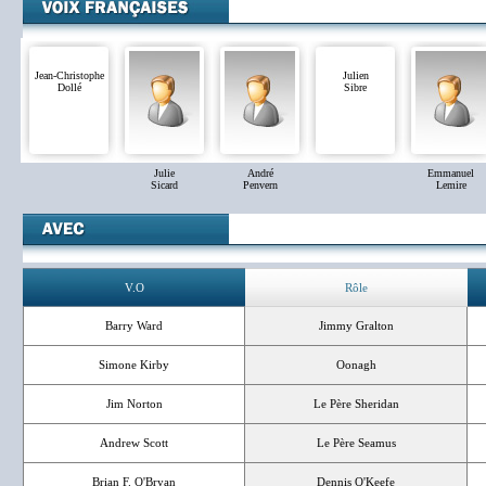
Jean-Christophe
Julien
Dollé
Sibre
Julie
André
Emmanuel
Sicard
Penvern
Lemire
V.O
Rôle
Barry Ward
Jimmy Gralton
Simone Kirby
Oonagh
Jim Norton
Le Père Sheridan
Andrew Scott
Le Père Seamus
Brian F. O'Bryan
Dennis O'Keefe