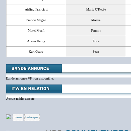
Aisling Franciosi
Marie O'Keefe
Francis Magee
Mossie
Mikel Murfi
Tommy
Aileen Henry
Alice
Karl Geary
Sean
Bande annonce VF non disponible.
Aucun média associé.
drame
historique