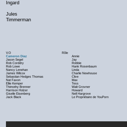
Ingard
Jules
Timmerman
V.O
Rôle
Cameron Diaz
Annie
Jason Segel
Jay
Rob Corddry
Robbie
Rob Lowe
Hank Rosenbaum
Nancy Lenehan
Linda
James Wilcox
Charlie Newhouse
Sebastian Hedges Thomas
Clive
Nat Faxon
Max
Ellie Kemper
Tess
Thimothy Brenner
Walt Grovner
Harrison Holzer
Howard
Giselle Eisenberg
Nell Hargrove
Jack Black
Le Propriétaire de YouPorn