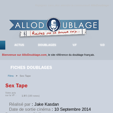
Rejoignez sans plus attendre la communauté
AlloDoublage
!
ACTUS
DOUBLAGES
V.F
V.O
Bienvenue sur AlloDoublage.com
, le site référence du doublage français.
Films
>
Sex Tape
Votre avis
sur la VF :
1.9
/5 (190 notes)
Réalisé par
: Jake Kasdan
Date de sortie cinéma
: 10 Septembre 2014