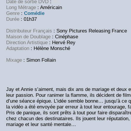
Date de sortie DVD
:
NC
Long Métrage
: Américain
Genre
:
Comédie
Durée
: 01h37
Distributeur Français
: Sony Pictures Releasing France
Maison de Doublage
:
Cinéphase
Direction Artistique
:
Hervé Rey
Adaptation
:
Hélène Monsché
Mixage
:
Simon Follain
Jay et Annie s’aiment, mais dix ans de mariage et deux 
leur passion. Pour ranimer la flamme, ils décident de film
d’une séance épique. L’idée semble bonne… jusqu’à ce qu
la vidéo a été envoyée par erreur à tout leur entourage, fa
Pris de panique, ils sont prêts à tout pour faire disparaîtr
chez chacun des destinataires. Ils jouent leur réputation, 
mariage et leur santé mentale…