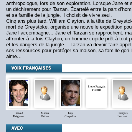
anthropologue, lors de son exploration. Lorsque Jane et s
un déchirement pour Tarzan. Écartelé entre la part d’homm
et sa famille de la jungle, il choisit de vivre seul.
Cinq ans plus tard, William Clayton, à la tête de Greysto
mort de Greystoke, organise une nouvelle expédition pour
Jane l’accompagne… Jane et Tarzan se rapprochent, mais i
affronter à la fois Clayton, un homme cupide prêt à tout po
et les dangers de la jungle… Tarzan va devoir faire appel 
ses ressources pour protéger sa maison, sa famille gorill
aime…
Pierre-François
Pistorio
Donald
Maéva
Guy
François
Reignoux
Méline
Chapellier
Lescurat