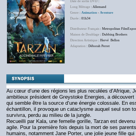
Date de sortie DVD
:
NC
Long Métrage
: Allemand
Genre
:
Animation
-
Aventure
Durée
: 01h34
Distributeur Français
: Metropolitan FilmExpor
Maison de Doublage
: Dubbing Brothers
Direction Artistique
: Hervé Bellon
Adaptation
: Déborah Perret
Au cœur d’une des régions les plus reculées d’Afrique, 
ambitieux président de Greystoke Energies, a découvert 
qui semble être la source d’une énergie colossale. En es
échantillon, il provoque un cataclysme auquel seul son tou
survivra, perdu au milieu de la jungle.
Recueilli par Kala, une femelle gorille, Tarzan est deven
agile. Pour la première fois depuis la mort de ses parents
humains, notamment Jane Porter, une jolie jeune fille q