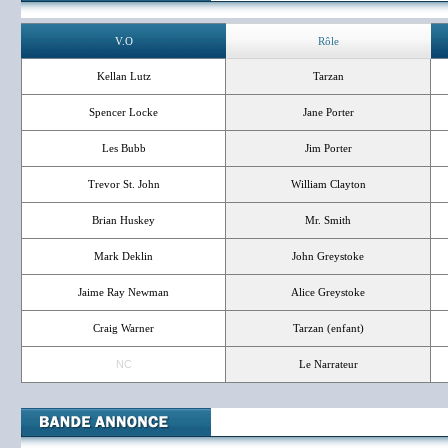
V.O
Rôle
Kellan Lutz
Tarzan
Spencer Locke
Jane Porter
Les Bubb
Jim Porter
Trevor St. John
William Clayton
Brian Huskey
Mr. Smith
Mark Deklin
John Greystoke
Jaime Ray Newman
Alice Greystoke
Craig Warner
Tarzan (enfant)
NC
Le Narrateur