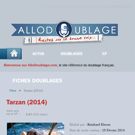
Rejoignez sans plus attendre la communauté
AlloDoublage
!
ACTUS
DOUBLAGES
V.F
Bienvenue sur AlloDoublage.com
, le site référence du doublage français.
Films
>
Tarzan (2014)
Votre avis
sur la VF :
2.0
/5 (215 notes)
Réalisé par
: Reinhard Klooss
Date de sortie cinéma
: 19 Février 2014