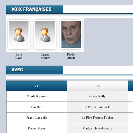
Julie
Laurent
Féodor
Gayet
Stocker
Atkine
V.O
Rôle
Nicole Kidman
Grace Kelly
Tim Roth
Le Prince Rainier III
Frank Langella
Le Père Francis Tucker
Parker Posey
Madge Tivey-Faucon