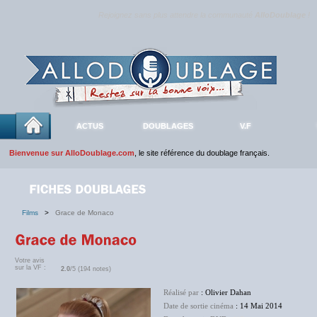
Rejoignez sans plus attendre la communauté
AlloDoublage
!
ACTUS
DOUBLAGES
V.F
Bienvenue sur AlloDoublage.com
, le site référence du doublage français.
Films
>
Grace de Monaco
Votre avis
sur la VF :
2.0
/5 (194 notes)
Réalisé par
: Olivier Dahan
Date de sortie cinéma
: 14 Mai 2014