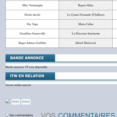
Milo Ventimiglia
Rupert Allan
Derek Jacobi
Le Comte Fernando D'Aillieres
Paz Vega
Maria Callas
Geraldine Somerville
La Princesse Antoinette
Roger Ashton-Griffiths
Alfred Hitchcock
Bande annonce VF non disponible.
Aucun média associé.
biopic
drame