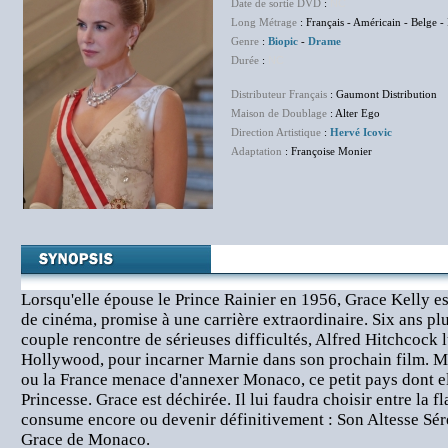
Date de sortie DVD
:
NC
Long Métrage
: Français - Américain - Belge - 
Genre
:
Biopic
-
Drame
Durée
:
NC
Distributeur Français
: Gaumont Distribution
Maison de Doublage
: Alter Ego
Direction Artistique
:
Hervé Icovic
Adaptation
: Françoise Monier
Lorsqu'elle épouse le Prince Rainier en 1956, Grace Kelly e
de cinéma, promise à une carrière extraordinaire. Six ans plu
couple rencontre de sérieuses difficultés, Alfred Hitchcock 
Hollywood, pour incarner Marnie dans son prochain film. Ma
ou la France menace d'annexer Monaco, ce petit pays dont el
Princesse. Grace est déchirée. Il lui faudra choisir entre la f
consume encore ou devenir définitivement : Son Altesse Sér
Grace de Monaco.