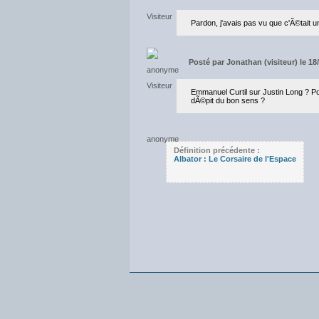
Pardon, j'avais pas vu que c'Ã©tait un 
Posté par
Jonathan (visiteur) le 18
Emmanuel Curtil sur Justin Long ? Po
dÃ©pit du bon sens ?
Définition précédente :
Albator : Le Corsaire de l'Espace