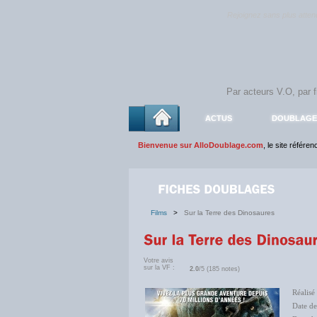
Rejoignez sans plus atte
ACTUS
DOUBLAGE
Bienvenue sur AlloDoublage.com
, le site référe
Films
>
Sur la Terre des Dinosaures
Votre avis
sur la VF :
2.0
/5 (185 notes)
Réalisé
Date de