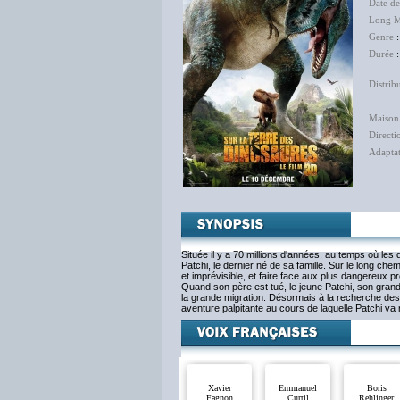
Date d
Long M
Genre
Durée
:
Distrib
The 
Maison
Directi
Adapta
Située il y a 70 millions d'années, au temps où les 
Patchi, le dernier né de sa famille. Sur le long ch
et imprévisible, et faire face aux plus dangereux p
Quand son père est tué, le jeune Patchi, son gran
la grande migration. Désormais à la recherche des
aventure palpitante au cours de laquelle Patchi v
Xavier
Emmanuel
Boris
Fagnon
Curtil
Rehlinger