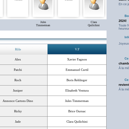
En ce j
2024!
Jules
Clara
Timmerman
Quilichini
Toute l
heureus
Joyeux 
Rôle
V.F
Alex
Xavier Fagnon
chambr
À la mé
Patchi
Emmanuel Curtil
Roch
Boris Rehlinger
revien
À la mé
Juniper
Elisabeth Ventura
Annonce Cartons Dino
Jules Timmerman
Ricky
Brice Ournac
Jade
Clara Quilichini