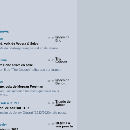
Deces de
22/05/2025
Eric
d, voix de Vegeta & Seiya
e du doublage français est en deuil suite...
The
11/04/2025
Chosen -
e Cene arrive en salle
on 5 de "The Chosen" débarque sur grand...
Deces de
09/01/2025
Benoit
ne, voix de Morgan Freeman
avec une immense tristesse que nous vous
ons...
Titanic de
23/06/2024
James
n, ce soir sur TF1!
moire de Jenny Gérard (1933/2020), elle nous...
20 films a
14/02/2024
voir pour la
Valentin 2024