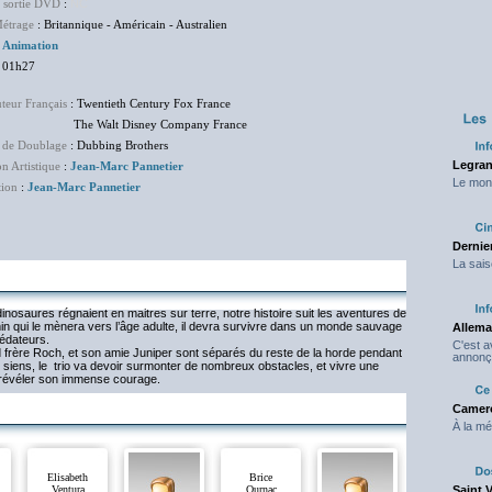
e sortie DVD
:
NC
étrage
: Britannique - Américain - Australien
:
Animation
 01h27
uteur Français
: Twentieth Century Fox France
Walt Disney Company France
 de Doublage
: Dubbing Brothers
Legran
on Artistique
:
Jean-Marc Pannetier
Le mond
tion
:
Jean-Marc Pannetier
Dernier
La sais
dinosaures régnaient en maitres sur terre, notre histoire suit les aventures de
emin qui le mènera vers l’âge adulte, il devra survivre dans un monde sauvage
Allema
rédateurs.
C'est 
d frère Roch, et son amie Juniper sont séparés du reste de la horde pendant
annonç
 siens, le trio va devoir surmonter de nombreux obstacles, et vivre une
a révéler son immense courage.
Camero
À la mé
Elisabeth
Brice
Ventura
Ournac
Saint 