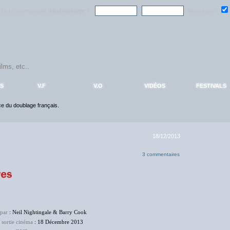
ndre la communauté
AlloDoublage
!
Mémoriser :
S
V.F
V.O
VIDÉOS
FESTIVALS
nce du doublage français.
18/12/2013
3 commentaires
 par
: Neil Nightingale & Barry Cook
 sortie cinéma
: 18 Décembre 2013