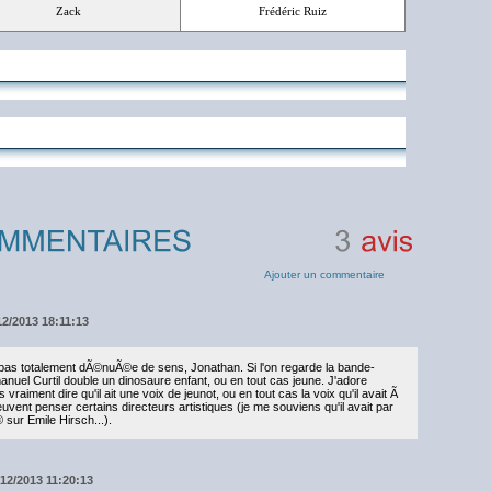
Zack
Frédéric Ruiz
3
avis
Ajouter un commentaire
12/2013 18:11:13
as totalement dÃ©nuÃ©e de sens, Jonathan. Si l'on regarde la bande-
nuel Curtil double un dinosaure enfant, ou en tout cas jeune. J'adore
vraiment dire qu'il ait une voix de jeunot, ou en tout cas la voix qu'il avait Ã
ent penser certains directeurs artistiques (je me souviens qu'il avait par
ur Emile Hirsch...).
/12/2013 11:20:13