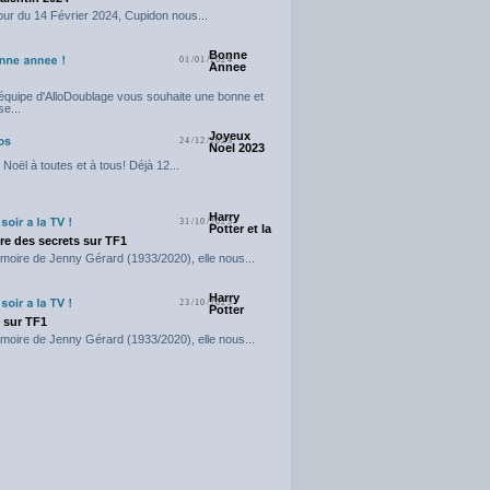
our du 14 Février 2024, Cupidon nous...
Bonne
01/01/2024
Annee
'équipe d'AlloDoublage vous souhaite une bonne et
e...
Joyeux
24/12/2023
Noel 2023
Noël à toutes et à tous! Déjà 12...
Harry
31/10/2023
Potter et la
e des secrets sur TF1
moire de Jenny Gérard (1933/2020), elle nous...
Harry
23/10/2023
Potter
t sur TF1
moire de Jenny Gérard (1933/2020), elle nous...