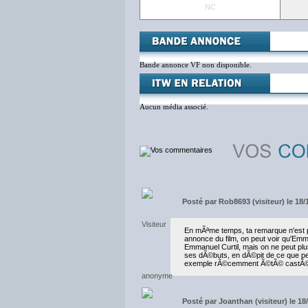
NC
Bande annonce VF non disponible.
Aucun média associé.
Posté par
Rob8693 (visiteur) le 18/
En mÃªme temps, ta remarque n'est p
annonce du film, on peut voir qu'Emma
Emmanuel Curtil, mais on ne peut plus 
ses dÃ©buts, en dÃ©pit de ce que peuv
exemple rÃ©cemment Ã©tÃ© castÃ© s
Posté par
Joanthan (visiteur) le 18