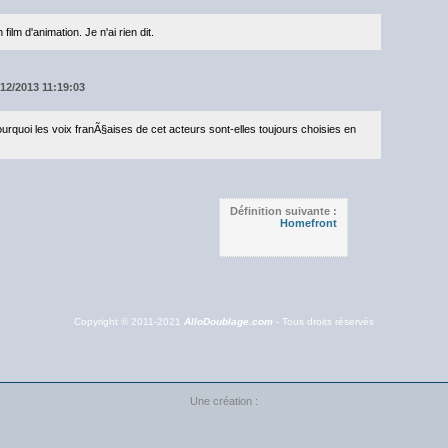
film d'animation. Je n'ai rien dit.
/12/2013 11:19:03
urquoi les voix franÃ§aises de cet acteurs sont-elles toujours choisies en
Définition suivante :
Homefront
Copyright © 2011-2021
AlloDoublage.com
- Tous droits réservés
Une création :