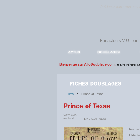
Rejoignez sans plus atte
ACTUS
DOUBLAGES
Bienvenue sur AlloDoublage.com
, le site référen
Films
>
Prince of Texas
Votre avis
sur la VF :
1.9
/5 (159 notes)
Réalisé
Date de