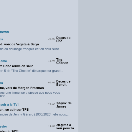
Deces de
22/05/2025
Eric
d, voix de Vegeta & Seiya
e du doublage français est en deuil suite...
The
11/04/2025
Chosen -
e Cene arrive en salle
on 5 de "The Chosen" débarque sur grand...
Deces de
09/01/2025
Benoit
ne, voix de Morgan Freeman
avec une immense tristesse que nous vous
ons...
Titanic de
23/06/2024
James
n, ce soir sur TF1!
moire de Jenny Gérard (1933/2020), elle nous...
20 films a
14/02/2024
voir pour la
Valentin 2024