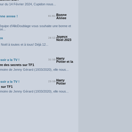
our du 14 Février 2024, Cupidon nous...
Bonne
01/01/2024
Annee
'équipe d'AlloDoublage vous souhaite une bonne et
e...
Joyeux
24/12/2023
Noel 2023
Noël à toutes et à tous! Déjà 12...
Harry
31/10/2023
Potter et la
e des secrets sur TF1
moire de Jenny Gérard (1933/2020), elle nous...
Harry
23/10/2023
Potter
t sur TF1
moire de Jenny Gérard (1933/2020), elle nous...