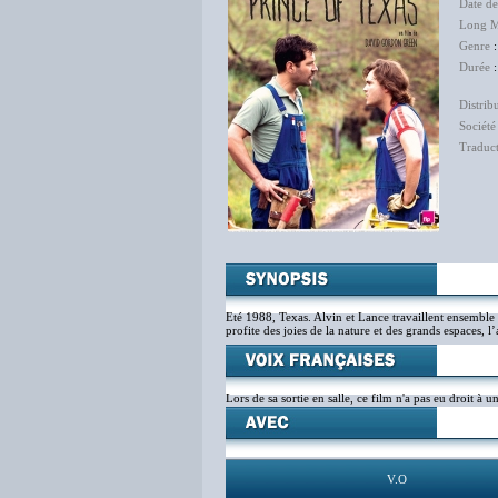
Date d
Long M
Genre
Durée
:
Distrib
Société
Traduc
Eté 1988, Texas. Alvin et Lance travaillent ensembl
profite des joies de la nature et des grands espaces, l
Lors de sa sortie en salle, ce film n'a pas eu droit à 
V.O