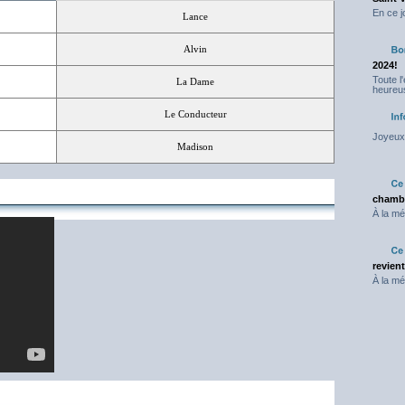
En ce j
Lance
Alvin
2024!
Toute l
La Dame
heureus
Le Conducteur
Joyeux 
Madison
chambr
À la mé
revien
À la mé