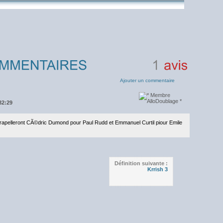
1
avis
Ajouter un commentaire
32:29
s rapelleront CÃ©dric Dumond pour Paul Rudd et Emmanuel Curtil piour Emile
Définition suivante :
Krrish 3