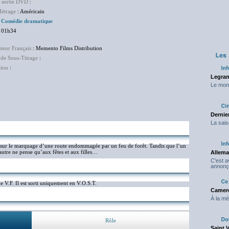
e sortie DVD
:
NC
étrage
: Américain
:
Comédie dramatique
 01h34
uteur Français
: Memento Films Distribution
 de Sous-Titrage
:
tion
:
Legran
Le mond
Dernier
La sais
e sur le marquage d’une route endommagée par un feu de forêt. Tandis que l’un
’autre ne pense qu’aux fêtes et aux filles…
Allema
C'est 
annonç
une V.F. Il est sorti uniquement en V.O.S.T.
Camero
À la mé
Rôle
Saint 