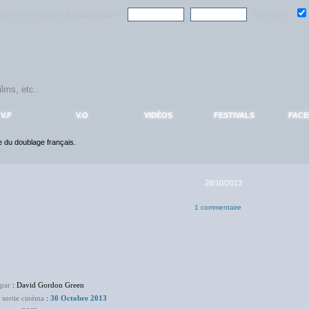
ndre la communauté
AlloDoublage
!
Mémoriser :
V.F
V.O
VIDÉOS
FESTIVALS
FAC
ce du doublage français.
28/10/2013
1 commentaire
 par
: David Gordon Green
 sortie cinéma
:
30 Octobre 2013