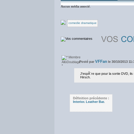
Aucun média associé.
comedie dramatique
VFFan
Posté par
le 30/10/2013 11:
J'espÃ¨re que pour la sortie DVD, il
Hirsch.
Définition précédente :
Interior. Leather Bar.