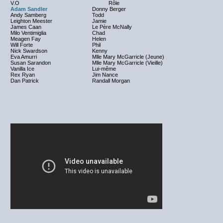
V.O
Rôle
Adam Sandler
Donny Berger
Andy Samberg
Todd
Leighton Meester
Jamie
James Caan
Le Père McNally
Milo Ventimiglia
Chad
Meagen Fay
Helen
Will Forte
Phil
Nick Swardson
Kenny
Eva Amurri
Mlle Mary McGarricle (Jeune)
Susan Sarandon
Mlle Mary McGarricle (Vieille)
Vanilla Ice
Lui-même
Rex Ryan
Jim Nance
Dan Patrick
Randall Morgan