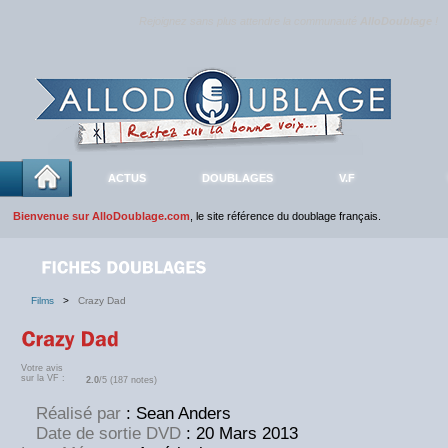
Rejoignez sans plus attendre la communauté
AlloDoublage
!
ACTUS
DOUBLAGES
V.F
Bienvenue sur AlloDoublage.com
, le site référence du doublage français.
Films
>
Crazy Dad
Votre avis
sur la VF :
2.0
/5 (187 notes)
Réalisé par
: Sean Anders
Date de sortie DVD
: 20 Mars 2013