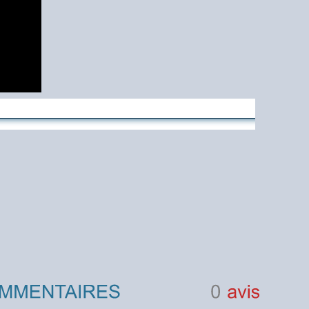
0
avis