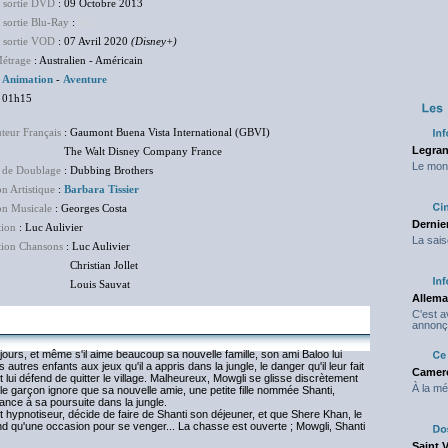
e sortie DVD
: 09 Octobre 2013
 sortie Blu-Ray
:
NC
e sortie VOD
: 07 Avril 2020
(Disney+)
étrage
: Australien - Américain
:
Animation
-
Aventure
 01h15
uteur Français
: Gaumont Buena Vista International (GBVI)
Legran
Walt Disney Company France
Le mond
 de Doublage
: Dubbing Brothers
on Artistique
:
Barbara Tissier
on Musicale
: Georges Costa
Dernier
tion
: Luc Aulivier
La sais
tion Chansons
: Luc Aulivier
istian Jollet
uis Sauvat
Allema
C'est 
annonç
jours, et même s'il aime beaucoup sa nouvelle famille, son ami Baloo lui
tres enfants aux jeux qu'il a appris dans la jungle, le danger qu'il leur fait
Camero
 lui défend de quitter le village. Malheureux, Mowgli se glisse discrètement
À la mé
le garçon ignore que sa nouvelle amie, une petite fille nommée Shanti,
 lance à sa poursuite dans la jungle.
hypnotiseur, décide de faire de Shanti son déjeuner, et que Shere Khan, le
 qu'une occasion pour se venger... La chasse est ouverte ; Mowgli, Shanti
Saint 