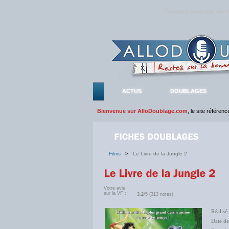
Rejoignez sans plus atte
ACTUS
DOUBLAGES
Bienvenue sur AlloDoublage.com
, le site référen
Films
>
Le Livre de la Jungle 2
Votre avis
sur la VF :
3.2
/5 (313 notes)
Réalisé
Date de