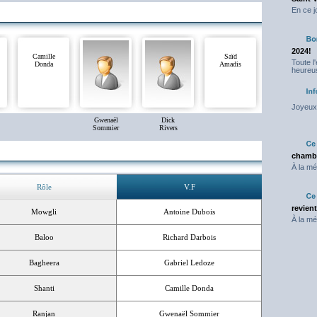
En ce j
2024!
Camille
Saïd
Toute l
Donda
Amadis
heureus
Joyeux 
Gwenaël
Dick
Sommier
Rivers
chambr
À la mé
Rôle
V.F
revien
Mowgli
Antoine Dubois
À la mé
Baloo
Richard Darbois
Bagheera
Gabriel Ledoze
Shanti
Camille Donda
Ranjan
Gwenaël Sommier