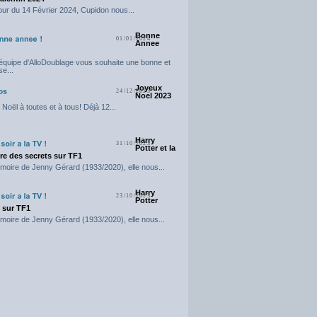
our du 14 Février 2024, Cupidon nous...
Bonne
01/01/2024
Annee
'équipe d'AlloDoublage vous souhaite une bonne et
e...
Joyeux
24/12/2023
Noel 2023
Noël à toutes et à tous! Déjà 12...
Harry
31/10/2023
Potter et la
e des secrets sur TF1
moire de Jenny Gérard (1933/2020), elle nous...
Harry
23/10/2023
Potter
t sur TF1
moire de Jenny Gérard (1933/2020), elle nous...