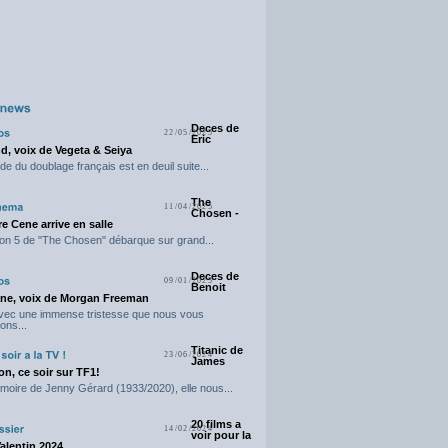
Deces de
22/05/2025
Eric
d, voix de Vegeta & Seiya
e du doublage français est en deuil suite...
The
11/04/2025
Chosen -
e Cene arrive en salle
on 5 de "The Chosen" débarque sur grand...
Deces de
09/01/2025
Benoit
ne, voix de Morgan Freeman
avec une immense tristesse que nous vous
ons...
Titanic de
23/06/2024
James
n, ce soir sur TF1!
moire de Jenny Gérard (1933/2020), elle nous...
20 films a
14/02/2024
voir pour la
Valentin 2024