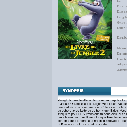
Date d
Date de
Date d
Long M
Genre
Durée
:
Distrib
The 
Maison
Directi
Directi
Adapta
Adapta
Chr
Lo
Mowgli vit dans le village des hommes depuis cinq 
manque. Quand le jeune garçon veut jouer avec les au
courir alerte son nouveau père. Celui-ci se fâche et
au dehors avec l'aide de ce bon vieux Baloo. Mais 
s'inquiète pour lui. Surmontant sa peur, celle-ci se
Les choses se compliquent lorsque Kaa, le serpent 
tigre mangeur d'hommes ennemi de Mowgli, n'attend
et Baloo devront faire front ensemble.