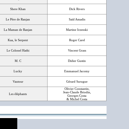
Shere Khan
Dick Rivers
Le Père de Ranjan
Saïd Amadis
La Maman de Ranjan
Martine Irzenski
Kaa, le Serpent
Roger Carel
Le Colonel Hathi
Vincent Grass
M. C
Didier Gustin
Lucky
Emmanuel Jacomy
Vautour
Gérard Surugue
Olivier Constantin,
Jean-Claude Briodin,
Les éléphants
Georges Costa
& Michel Costa