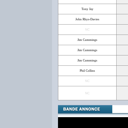
Tony Jay
John Rhys-Davies
NC
Jim Cummings
Jim Cummings
Jim Cummings
Phil Collins
NC
NC