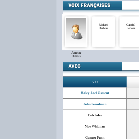
Richard
Gabriel
Darbois
Ledoze
Antoine
Dubois
V.O
Haley Joel Osment
John Goodman
Bob Joles
Mae Whitman
Connor Funk