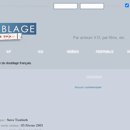
ndre la communauté
AlloDoublage
!
Mémoriser :
V.F
V.O
VIDÉOS
FESTIVALS
F
ce du doublage français.
12/10/2013
Aucun commentaire
 par
: Steve Trenbirth
 sortie cinéma
: 05 Février 2003