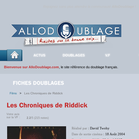
Rejoignez sans plus attendre la communauté
AlloDoublage
!
ACTUS
DOUBLAGES
V.F
Bienvenue sur AlloDoublage.com
, le site référence du doublage français.
Films
>
Les Chroniques de Riddick
Votre avis
sur la VF :
2.2
/5 (215 notes)
Réalisé par
: David Twohy
Date de sortie cinéma
: 18 Août 2004