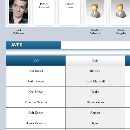
Patrick
Fabrice
Osmond
Josso
Joël
Sandra
Annie
Zaffarano
Valentin
Sinigalia
V.O
Rôle
Vin Diesel
Riddick
Colm Feore
Lord Marshall
Karl Urban
Vaako
Thandie Newton
Dame Vaako
Judi Dench
Aereon
Alexa Davalos
Kyra