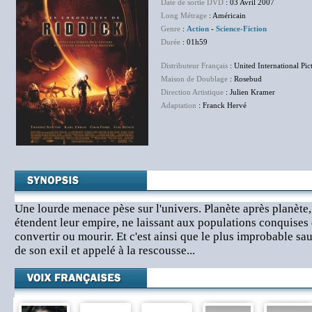
Date de sortie DVD
: 03 Avril 2007
Long Métrage
: Américain
Genre
:
Action
-
Science-Fiction
Durée
: 01h59
Distributeur Français
: United International Pic
Maison de Doublage
: Rosebud
Direction Artistique
: Julien Kramer
Adaptation
: Franck Hervé
Une lourde menace pèse sur l'univers. Planète après planète
étendent leur empire, ne laissant aux populations conquises q
convertir ou mourir. Et c'est ainsi que le plus improbable sau
de son exil et appelé à la rescousse...