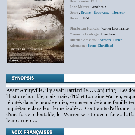
Date de sortie DVD
:
NC
Long Métrage
: Américain
Genre
:
Drame
-
Épouvante
-
Horreur
Durée
: 01h50
Distributeur Français
: Warner Bros France
Maison de Doublage
: Cinéphase
Direction Artistique
:
Barbara Tissier
Adaptation
:
Bruno Chevillard
Avant Amityville, il y avait Harrisville… Conjuring : Les do
l'histoire horrible, mais vraie, d'Ed et Lorraine Warren, en
réputés dans le monde entier, venus en aide à une famille te
inquiétante dans leur ferme isolée… Contraints d'affronter
d'une force redoutable, les Warren se retrouvent face à l'affai
leur carrière…