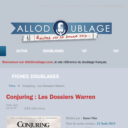
Rejoignez sans plus attendre la communauté
AlloDoublage
!
ACTUS
DOUBLAGES
V.F
V.O
Bienvenue sur AlloDoublage.com
, le site référence du doublage français.
Films
>
Conjuring : Les Dossiers Warren
Votre avis
sur la VF :
2.2
/5 (268 notes)
Réalisé par
: James Wan
Date de sortie cinéma
:
21 Août 2013