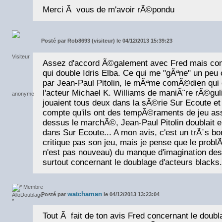
Merci Ã vous de m'avoir rÃ©pondu
Posté par
Rob8693 (visiteur) le 04/12/2013 15:39:23
Assez d'accord Ã©galement avec Fred mais co
qui double Idris Elba. Ce qui me "gÃªne" un peu 
par Jean-Paul Pitolin, le mÃªme comÃ©dien qu
l'acteur Michael K. Williams de maniÃ¨re rÃ©gul
jouaient tous deux dans la sÃ©rie Sur Ecoute et
compte qu'ils ont des tempÃ©raments de jeu ass
dessus le marchÃ©, Jean-Paul Pitolin doublait e
dans Sur Ecoute... A mon avis, c'est un trÃ¨s b
critique pas son jeu, mais je pense que le problÃ
n'est pas nouveau) du manque d'imagination des 
surtout concernant le doublage d'acteurs blacks.
watchaman
Posté par
le 04/12/2013 13:23:04
Tout Ã fait de ton avis Fred concernant le doub