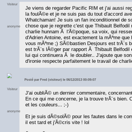
Je viens de regarder Pacific RIM et j'ai aussi 
la foulÃ©e et je ne suis pas du tout d'accord av
Whatchaman! Je suis un fan inconditionnel de so
chose que je regrette c'est que Thibault Belfodil
charlie hunnam Ã l'Ã©poque, sa voix, qui ress
d'Adrien Antoine, est exactement la mÃªme que
vous mÃªme ;) SÃ©bastien Desjours est trÃ¨s 
est trÃ¨s lÃ©ger par rapport Ã Thibault Belfodil 
lui qui continuera Ã le doubler.. J'ajoute que son
d'ironie respecte parfaitement le travail de charl
Posté par
Fred (visiteur) le 06/12/2013 00:09:07
J'ai oubliÃ© un dernier commentaire, concerna
En ce qui me concerne, je la trouve trÃ¨s bien.
et les couleurs... ;-)
Et je suis dÃ©solÃ© pour les fautes dans le c
il est tard et j'Ã©cris vite ! lol