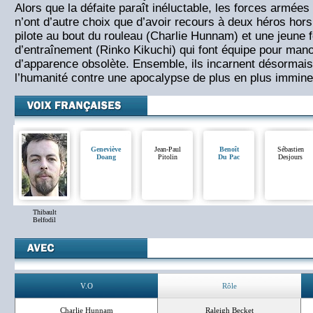
Alors que la défaite paraît inéluctable, les forces armées
n’ont d’autre choix que d’avoir recours à deux héros hor
pilote au bout du rouleau (Charlie Hunnam) et une jeune
d’entraînement (Rinko Kikuchi) qui font équipe pour man
d’apparence obsolète. Ensemble, ils incarnent désormais
l’humanité contre une apocalypse de plus en plus immi
Geneviève
Jean-Paul
Benoît
Sébastien
Doang
Pitolin
Du Pac
Desjours
Thibault
Belfodil
V.O
Rôle
Charlie Hunnam
Raleigh Becket