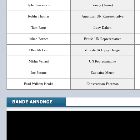
Tyler Stevenson
Yancy (Jeune)
Robin Thomas
American UN Representative
Tam Rapp
Lucy Dalton
Julian Barnes
British UN Representative
Ellen McLain
Voix de IA Gipsy Danger
Mishu Vellani
UN Representative
Joe Pingue
Capitaine Merrit
Brad William Henke
Construction Foreman