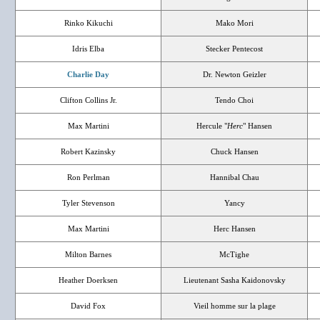
Rinko Kikuchi
Mako Mori
Idris Elba
Stecker Pentecost
Charlie Day
Dr. Newton Geizler
Clifton Collins Jr.
Tendo Choi
Max Martini
Hercule "
Herc
" Hansen
Robert Kazinsky
Chuck Hansen
Ron Perlman
Hannibal Chau
Tyler Stevenson
Yancy
Max Martini
Herc Hansen
Milton Barnes
McTighe
Heather Doerksen
Lieutenant Sasha Kaidonovsky
David Fox
Vieil homme sur la plage