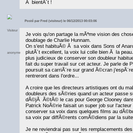
Ã bientÃ´t !
Posté par
Fred (visiteur) le 06/12/2013 00:03:06
Je vois qu'on partage la mÃªme vision des chos
doublage de Charlie Hunnam.
On s'est habituÃ© Ã sa voix dans Sons of Anar
plutÃ´t excellent, la voix lui colle bien Ã la peau
plus judicieux de conserver son doubleur habit
fait du super travail sur cet acteur. Je parle de P
poursuit sa carriÃ¨re sur grand Ã©cran j'espÃ¨re
rentreront dans l'ordre...
A croire que les directeurs artistiques ont du m
doubleurs des sÃ©ries quand un acteur passe s
dÃ©jÃ Ã©tÃ© le cas pour George Clooney dans
Patrick NoÃ©rie faisait un super job sur l'acte
conserver sa voix dans quelques films au dÃ©b
sa voix par diffÃ©rents comÃ©diens par la sui
Je ne reviendrai pas sur les remplacements des