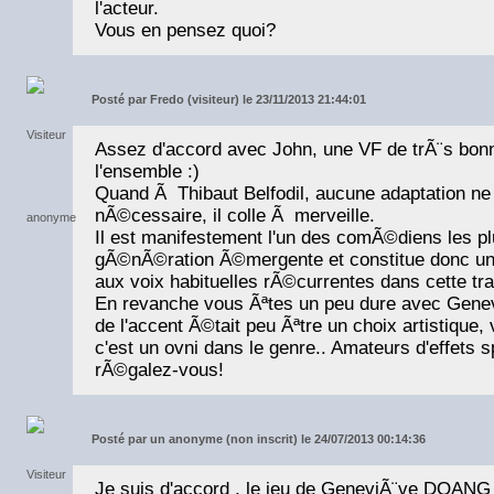
l'acteur.
Vous en pensez quoi?
Posté par
Fredo (visiteur) le 23/11/2013 21:44:01
Assez d'accord avec John, une VF de trÃ¨s bon
l'ensemble :)
Quand Ã Thibaut Belfodil, aucune adaptation n
nÃ©cessaire, il colle Ã merveille.
Il est manifestement l'un des comÃ©diens les p
gÃ©nÃ©ration Ã©mergente et constitue donc une
aux voix habituelles rÃ©currentes dans cette tr
En revanche vous Ãªtes un peu dure avec Genev
de l'accent Ã©tait peu Ãªtre un choix artistique,
c'est un ovni dans le genre.. Amateurs d'effets 
rÃ©galez-vous!
Posté par
un anonyme (non inscrit) le 24/07/2013 00:14:36
Je suis d'accord , le jeu de GeneviÃ¨ve DOANG 