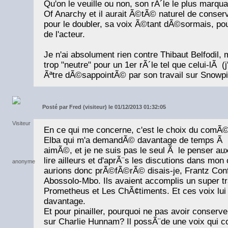
Qu'on le veuille ou non, son rÃ´le le plus marqu
Of Anarchy et il aurait Ã©tÃ© naturel de conse
pour le doubler, sa voix Ã©tant dÃ©sormais, pou
de l'acteur.
Je n'ai absolument rien contre Thibaut Belfodil, 
trop "neutre" pour un 1er rÃ´le tel que celui-lÃ (
Ãªtre dÃ©sappointÃ© par son travail sur Snowpie
Posté par
Fred (visiteur) le 01/12/2013 01:32:05
En ce qui me concerne, c'est le choix du comÃ©d
Elba qui m'a demandÃ© davantage de temps Ã m'
aimÃ©, et je ne suis pas le seul Ã le penser aux
lire ailleurs et d'aprÃ¨s les discutions dans mon
aurions donc prÃ©fÃ©rÃ© disais-je, Frantz Con
Abossolo-Mbo. Ils avaient accomplis un super tr
Prometheus et Les ChÃ¢timents. Et ces voix lui
davantage.
Et pour pinailler, pourquoi ne pas avoir conser
sur Charlie Hunnam? Il possÃ¨de une voix qui 