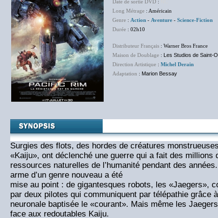
Date de sortie DVD
:
NC
Long Métrage
: Américain
Genre
:
Action
-
Aventure
-
Science-Fiction
Durée
: 02h10
Distributeur Français
: Warner Bros France
Maison de Doublage
:
Les Studios de Saint-
Direction Artistique
:
Michel Derain
Adaptation
:
Marion Bessay
Surgies des flots, des hordes de créatures monstrueuses 
«Kaiju», ont déclenché une guerre qui a fait des millions 
ressources naturelles de l’humanité pendant des années.
arme d’un genre nouveau a été
mise au point : de gigantesques robots, les «Jaegers», 
par deux pilotes qui communiquent par télépathie grâce à
neuronale baptisée le «courant». Mais même les Jaeger
face aux redoutables Kaiju.