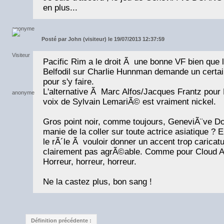
en plus...
Posté par
John (visiteur) le 19/07/2013 12:37:59
Pacific Rim a le droit Ã une bonne VF bien que l
Belfodil sur Charlie Hunnman demande un certai
pour s'y faire.
L'alternative Ã Marc Alfos/Jacques Frantz pour
voix de Sylvain LemariÃ© est vraiment nickel.
Gros point noir, comme toujours, GeneviÃ¨ve Doa
manie de la coller sur toute actrice asiatique ? 
le rÃ´le Ã vouloir donner un accent trop caricat
clairement pas agrÃ©able. Comme pour Cloud A
Horreur, horreur, horreur.
Ne la castez plus, bon sang !
Définition précédente :