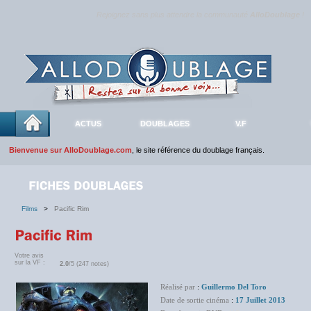
Rejoignez sans plus attendre la communauté
AlloDoublage
!
ACTUS
DOUBLAGES
V.F
Bienvenue sur AlloDoublage.com
, le site référence du doublage français.
Films
>
Pacific Rim
Votre avis
sur la VF :
2.0
/5 (247 notes)
Réalisé par
:
Guillermo Del Toro
Date de sortie cinéma
:
17 Juillet 2013