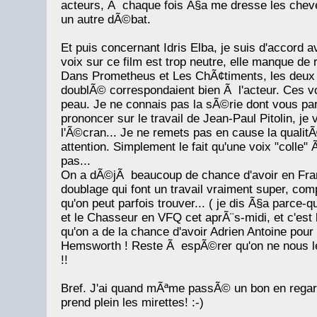
acteurs, Ã chaque fois Ã§a me dresse les cheveu
un autre dÃ©bat.
Et puis concernant Idris Elba, je suis d'accord
voix sur ce film est trop neutre, elle manque de 
Dans Prometheus et Les ChÃ¢timents, les deux 
doublÃ© correspondaient bien Ã l'acteur. Ces voi
peau. Je ne connais pas la sÃ©rie dont vous pa
prononcer sur le travail de Jean-Paul Pitolin, je
l'Ã©cran... Je ne remets pas en cause la qualitÃ
attention. Simplement le fait qu'une voix "colle" 
pas...
On a dÃ©jÃ beaucoup de chance d'avoir en Fr
doublage qui font un travail vraiment super, c
qu'on peut parfois trouver... ( je dis Ã§a parce-q
et le Chasseur en VFQ cet aprÃ¨s-midi, et c'est
qu'on a de la chance d'avoir Adrien Antoine pour
Hemsworth ! Reste Ã espÃ©rer qu'on ne nous l
!!
Bref. J'ai quand mÃªme passÃ© un bon en regar
prend plein les mirettes! :-)