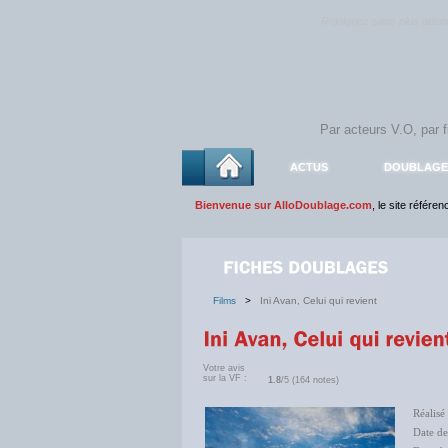
Rejoignez sans plus atte
ACTUS
DOUBLAGE
Bienvenue sur AlloDoublage.com
, le site référe
Films
>
Ini Avan, Celui qui revient
Votre avis
sur la VF :
1.8
/5 (164 notes)
Réalisé
Date de