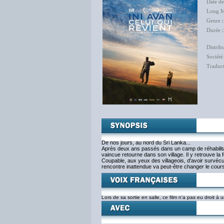
Date d
Long M
Genre
Durée
:
Distrib
Société
Traduc
De nos jours, au nord du Sri Lanka...
Après deux ans passés dans un camp de réhabilita
vaincue retourne dans son village. Il y retrouve la
Coupable, aux yeux des villageois, d'avoir survécu,
rencontre inattendue va peut-être changer le cours
Lors de sa sortie en salle, ce film n'a pas eu droit à 