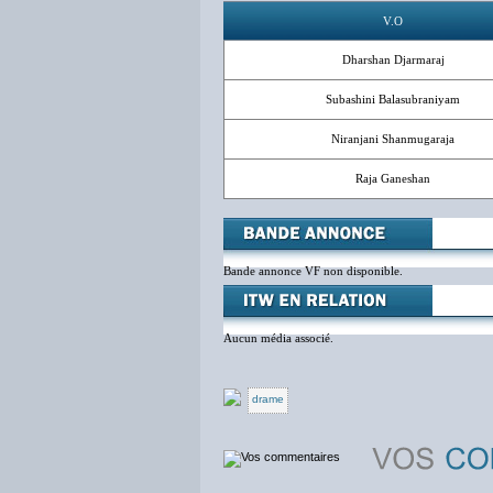
V.O
Dharshan Djarmaraj
Subashini Balasubraniyam
Niranjani Shanmugaraja
Raja Ganeshan
Bande annonce VF non disponible.
Aucun média associé.
drame