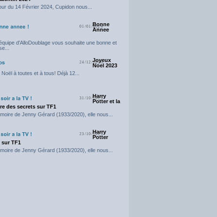
our du 14 Février 2024, Cupidon nous...
Bonne
01/01/2024
Annee
'équipe d'AlloDoublage vous souhaite une bonne et
e...
Joyeux
24/12/2023
Noel 2023
Noël à toutes et à tous! Déjà 12...
Harry
31/10/2023
Potter et la
e des secrets sur TF1
moire de Jenny Gérard (1933/2020), elle nous...
Harry
23/10/2023
Potter
t sur TF1
moire de Jenny Gérard (1933/2020), elle nous...