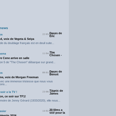
Deces de
22/05/2025
Eric
d, voix de Vegeta & Seiya
e du doublage français est en deuil suite...
The
11/04/2025
Chosen -
e Cene arrive en salle
on 5 de "The Chosen" débarque sur grand...
Deces de
09/01/2025
Benoit
ne, voix de Morgan Freeman
avec une immense tristesse que nous vous
ons...
Titanic de
23/06/2024
James
n, ce soir sur TF1!
moire de Jenny Gérard (1933/2020), elle nous...
20 films a
14/02/2024
voir pour la
Valentin 2024