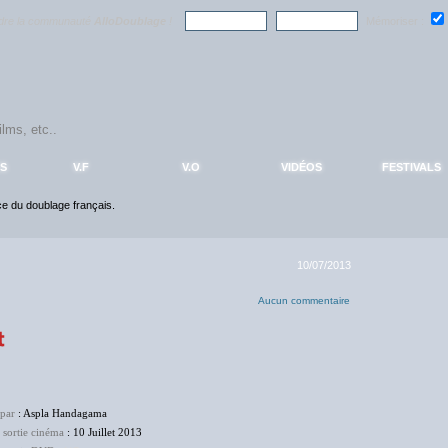
ndre la communauté
AlloDoublage
!
Mémoriser :
S
V.F
V.O
VIDÉOS
FESTIVALS
nce du doublage français.
10/07/2013
Aucun commentaire
 par
: Aspla Handagama
 sortie cinéma
: 10 Juillet 2013