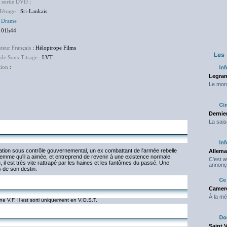
e sortie DVD
:
NC
étrage
: Sri-Lankais
:
Drame
 01h44
uteur Français
: Héloptrope Films
 de Sous-Titrage
: LVT
tion
:
NC
Legran
Le mond
Dernier
La sais
tion sous contrôle gouvernemental, un ex combattant de l'armée rebelle
Allema
 femme qu'il a aimée, et entreprend de revenir à une existence normale.
C'est 
 il est très vite rattrapé par les haines et les fantômes du passé. Une
annonç
 de son destin.
Camero
À la mé
une V.F. Il est sorti uniquement en V.O.S.T.
Saint 