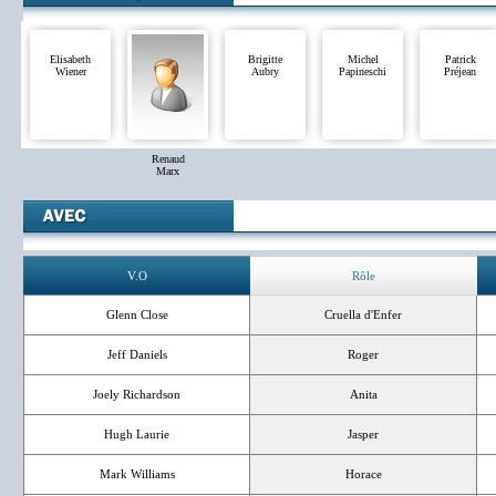
Elisabeth
Brigitte
Michel
Patrick
Wiener
Aubry
Papineschi
Préjean
Renaud
Marx
V.O
Rôle
Glenn Close
Cruella d'Enfer
Jeff Daniels
Roger
Joely Richardson
Anita
Hugh Laurie
Jasper
Mark Williams
Horace