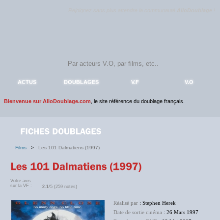
Rejoignez sans plus attendre la communauté
AlloDoublage
!
ACTUS
DOUBLAGES
V.F
V.O
Bienvenue sur AlloDoublage.com
, le site référence du doublage français.
Films
>
Les 101 Dalmatiens (1997)
Votre avis
sur la VF :
2.1
/5 (259 notes)
Réalisé par
: Stephen Herek
Date de sortie cinéma
: 26 Mars 1997