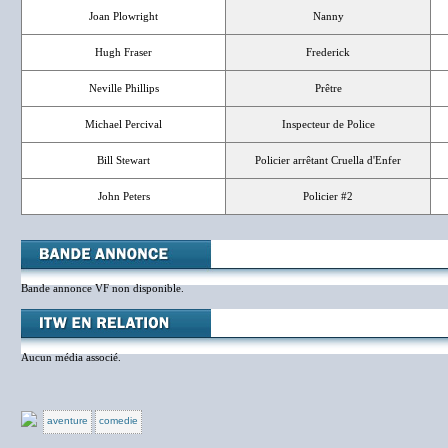
Joan Plowright
Nanny
Hugh Fraser
Frederick
Neville Phillips
Prêtre
Michael Percival
Inspecteur de Police
Bill Stewart
Policier arrêtant Cruella d'Enfer
John Peters
Policier #2
Bande annonce VF non disponible.
Aucun média associé.
aventure
comedie