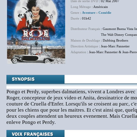
Date de sortie DVD
: 02 Mai 2007
Long Métrage
: Américain
Genre
:
Aventure
-
Comédie
Durée
: 01h42
Distributeur Français
: Gaumont Buena Vista In
The Walt Disney Company F
Maison de Doublage
: Dubbing Brothers
Direction Artistique
: Jean-Marc Pannetier
Adaptation
: Jean-Marc Pannetier & Jean-Pierr
Pongo et Perdy, superbes dalmatiens, vivent a Londres avec l
Roger, concepteur de jeux video et Anita, dessinatrice de m
couture de Cruella d'Enfer. Lorsqu'ils se croisent au parc, c'
pour les chiens que pour les maitres. Et c'est ainsi que, quel
deux couples attendent un heureux evenement. Mais Cruella,
enleve Pongo et Perdy.