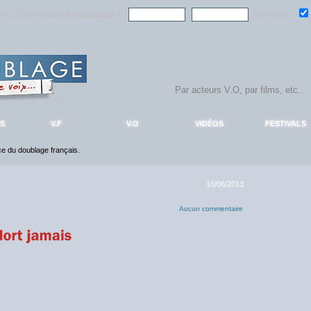
ndre la communauté
AlloDoublage
!
Mémoriser :
S
V.F
V.O
VIDÉOS
FESTIVALS
nce du doublage français.
16/06/2013
Aucun commentaire