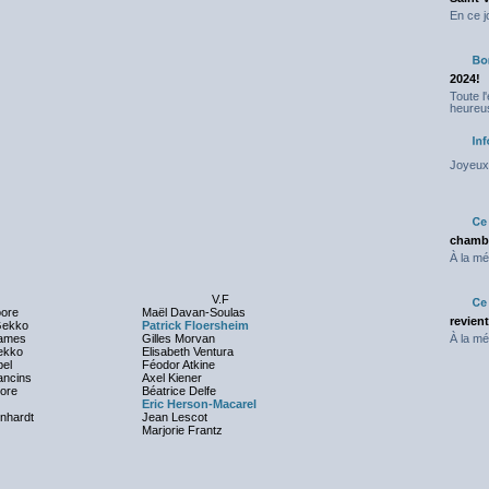
En ce j
2024!
Toute l
heureus
Joyeux 
chambr
À la mé
V.F
ore
Maël Davan-Soulas
revien
Gekko
Patrick Floersheim
James
Gilles Morvan
À la mé
ekko
Elisabeth Ventura
bel
Féodor Atkine
ncins
Axel Kiener
oore
Béatrice Delfe
Eric Herson-Macarel
inhardt
Jean Lescot
Marjorie Frantz