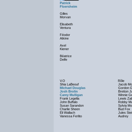
Patrick
Floersheim
Gilles
Morvan
Elisabeth
Ventura
Féodor
Atkine
Axel
Kiener
Béatrice
Delfe
V.O
Rôle
Shia LaBeouf
Jacob Mo
Michael Douglas
Gordon 
Josh Brolin
Bretton 
Carey Mulligan
Winnie G
Frank Legella
Lewis Za
John Buffalo
Robby Ma
Susan Sarandon
Sylvia M
Charlie Sheen
Bud Fox
Eli Wallach
Jules Ste
Vanessa Ferlito
Audrey