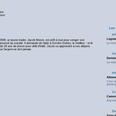
nce
nce
Legran
 2008, un jeune trader, Jacob Moore, est prêt à tout pour venger son
poussé au suicide. Il demande de l'aide à Gordon Gekko, le meilleur - et le
Le mond
r de 20 ans de prison pour délit d'initié. Jacob va apprendre à ses dépens
e l'argent ne dort jamais.
Dernier
La sais
Allema
C'est 
annonç
Camero
À la mé
Saint 