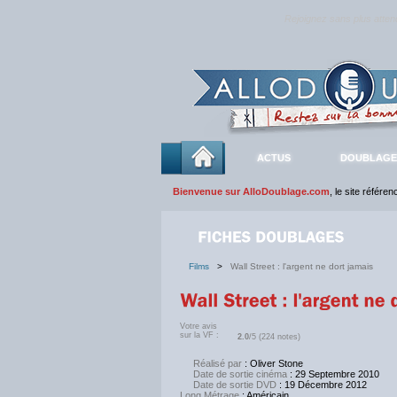
Rejoignez sans plus atte
ACTUS
DOUBLAGE
Bienvenue sur AlloDoublage.com
, le site référe
Films
>
Wall Street : l'argent ne dort jamais
Votre avis
sur la VF :
2.0
/5 (224 notes)
Réalisé par
: Oliver Stone
Date de sortie cinéma
: 29 Septembre 2010
Date de sortie DVD
: 19 Décembre 2012
Long Métrage
: Américain