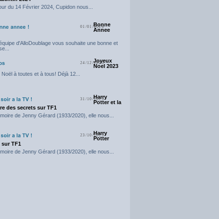
our du 14 Février 2024, Cupidon nous...
Bonne
01/01/2024
Annee
'équipe d'AlloDoublage vous souhaite une bonne et
e...
Joyeux
24/12/2023
Noel 2023
Noël à toutes et à tous! Déjà 12...
Harry
31/10/2023
Potter et la
e des secrets sur TF1
moire de Jenny Gérard (1933/2020), elle nous...
Harry
23/10/2023
Potter
t sur TF1
moire de Jenny Gérard (1933/2020), elle nous...