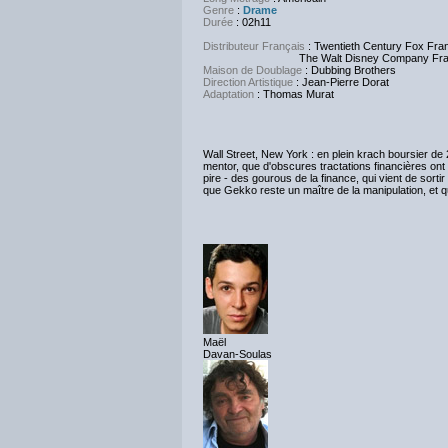
Genre
:
Drame
Durée
: 02h11
Distributeur Français
: Twentieth Century Fox Fra
The Walt Disney Company Fra
Maison de Doublage
: Dubbing Brothers
Direction Artistique
: Jean-Pierre Dorat
Adaptation
: Thomas Murat
Wall Street, New York : en plein krach boursier de
mentor, que d'obscures tractations financières ont 
pire - des gourous de la finance, qui vient de sorti
que Gekko reste un maître de la manipulation, et qu
Maël
Davan-Soulas