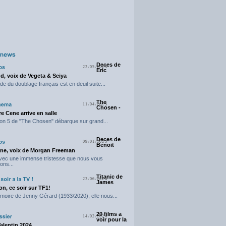
Deces de
22/05/2025
Eric
d, voix de Vegeta & Seiya
e du doublage français est en deuil suite...
The
11/04/2025
Chosen -
e Cene arrive en salle
on 5 de "The Chosen" débarque sur grand...
Deces de
09/01/2025
Benoit
ne, voix de Morgan Freeman
avec une immense tristesse que nous vous
ons...
Titanic de
23/06/2024
James
n, ce soir sur TF1!
moire de Jenny Gérard (1933/2020), elle nous...
20 films a
14/02/2024
voir pour la
Valentin 2024