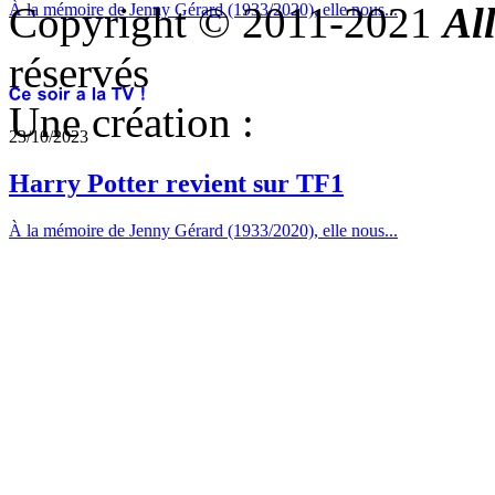
Copyright © 2011-2021
Al
À la mémoire de Jenny Gérard (1933/2020), elle nous...
réservés
Une création :
23/10/2023
Harry Potter revient sur TF1
À la mémoire de Jenny Gérard (1933/2020), elle nous...