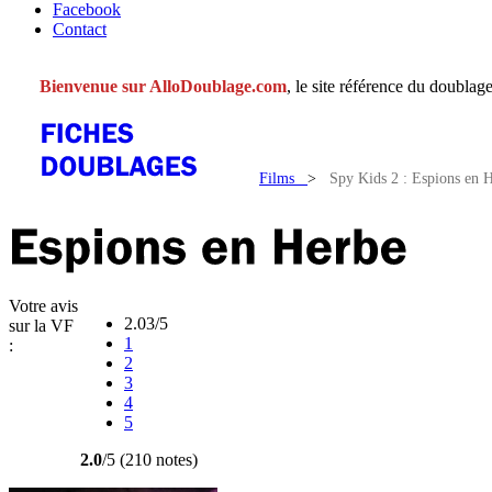
Facebook
Contact
Bienvenue sur AlloDoublage.com
, le site référence du doublage
Films
>
Spy Kids 2 : Espions en 
Votre avis
2.03/5
sur la VF
1
:
2
3
4
5
2.0
/5 (210 notes)