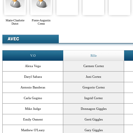
Marie-Charlotte
Pierre-Augustin
Dutot
Crenn
V.O
Rôle
Alexa Vega
Carmen Cortez
Daryl Sabara
Juni Cortez
Antonio Banderas
Gregorio Cortez
Carla Gugino
Ingrid Cortez
Mike Judge
Donnagon Giggles
Emily Osment
Gerti Giggles
Matthew O'Leary
Gary Giggles