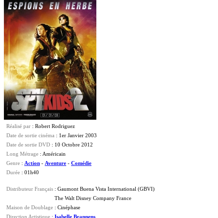
Réalisé par
: Robert Rodriguez
Date de sortie cinéma
: 1er Janvier 2003
Date de sortie DVD
: 10 Octobre 2012
Long Métrage
: Américain
Genre
:
Action
-
Aventure
-
Comédie
Durée
: 01h40
Distributeur Français
: Gaumont Buena Vista International (GBVI)
The Walt Disney Company France
Maison de Doublage
: Cinéphase
Direction Artistique
:
Isabelle Brannens