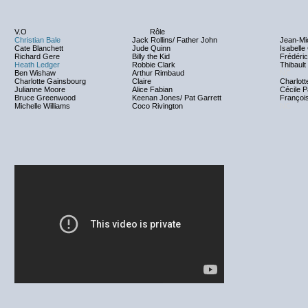
V.O
Rôle
Christian Bale
Jack Rollins/ Father John
Jean-Mi
Cate Blanchett
Jude Quinn
Isabelle
Richard Gere
Billy the Kid
Frédéri
Heath Ledger
Robbie Clark
Thibaul
Ben Wishaw
Arthur Rimbaud
NC
Charlotte Gainsbourg
Claire
Charlot
Julianne Moore
Alice Fabian
Cécile P
Bruce Greenwood
Keenan Jones/ Pat Garrett
Françoi
Michelle Williams
Coco Rivington
NC