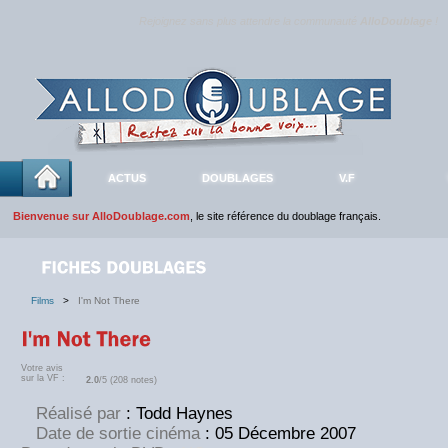
Rejoignez sans plus attendre la communauté
AlloDoublage
!
ACTUS
DOUBLAGES
V.F
Bienvenue sur AlloDoublage.com
, le site référence du doublage français.
Films
>
I'm Not There
Votre avis
sur la VF :
2.0
/5 (208 notes)
Réalisé par
: Todd Haynes
Date de sortie cinéma
: 05 Décembre 2007