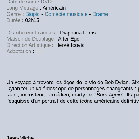
Date de sortie DVD
:
NC
Long Métrage
: Américain
Genre
:
Biopic
-
Comédie musicale
-
Drame
Durée
: 02h15
Distributeur Français
: Diaphana Films
Maison de Doublage
: Alter Ego
Direction Artistique
: Hervé Icovic
Adaptation
:
NC
Un voyage à travers les âges de la vie de Bob Dylan. Six
Dylan tel un kaléïdoscope de personnages changeants : p
la-loi, imposteur, comédien, martyr et "
Born Again
". Ils p
l'esquisse d'un portrait de cette icône américaine définit
Jean-Michel