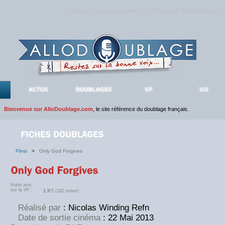
Rejoignez sans plus attendre la communauté
AlloDoublage
!
ACTUS
DOUBLAGES
V.F
V.O
Bienvenue sur AlloDoublage.com
, le site référence du doublage français.
Films
>
Only God Forgives
Votre avis
sur la VF :
1.9
/5 (182 notes)
Réalisé par
: Nicolas Winding Refn
Date de sortie cinéma
: 22 Mai 2013