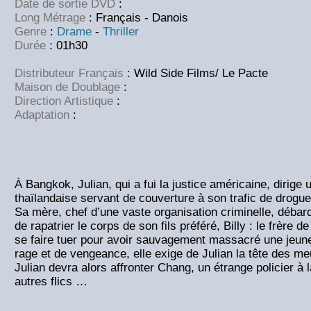
Date de sortie DVD
:
NC
Long Métrage
: Français - Danois
Genre
:
Drame
-
Thriller
Durée
: 01h30
Distributeur Français
: Wild Side Films/ Le Pacte
Maison de Doublage
:
NC
Direction Artistique
:
NC
Adaptation
:
NC
À Bangkok, Julian, qui a fui la justice américaine, dirige
thaïlandaise servant de couverture à son trafic de drogue
Sa mère, chef d’une vaste organisation criminelle, débar
de rapatrier le corps de son fils préféré, Billy : le frère de
se faire tuer pour avoir sauvagement massacré une jeune
rage et de vengeance, elle exige de Julian la tête des meu
Julian devra alors affronter Chang, un étrange policier à l
autres flics …