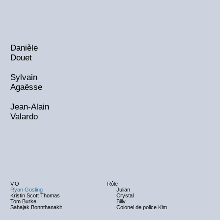
Danièle
Douet
Sylvain
Agaësse
Jean-Alain
Valardo
V.O
Rôle
Ryan Gosling
Julian
Kristin Scott Thomas
Crystal
Tom Burke
Billy
Sahajak Bonnthanakit
Colonel de police Kim