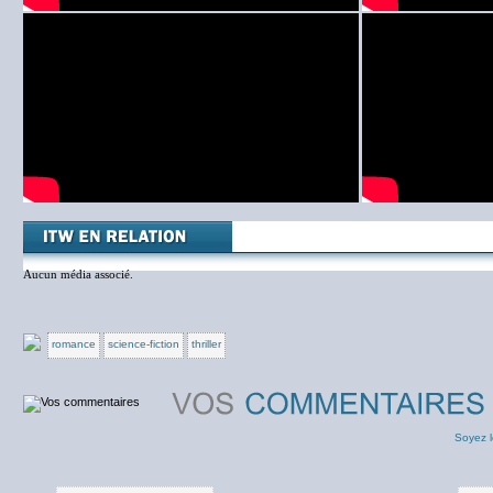
Aucun média associé.
romance
science-fiction
thriller
Soyez l