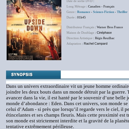
Date de sortie DVD
:
NC
Long Métrage
: Canadien - Français
Genre
:
Romance
-
Science-Fiction
-
Thriller
Durée
: 01h45
Distributeur Français
: Warner Bros France
Maison de Doublage
:
Cinéphase
Direction Artistique
: Régis Reuilhac
Adaptation
:
Rachel Campard
Dans un univers extraordinaire vit un jeune homme ordinair
joindre les deux bouts dans un monde détruit par la guerre. 
avancer dans la vie, il est hanté par le souvenir d’une belle 
monde d’abondance : Eden. Dans cet univers, son monde se 
celui d’Adam - si près que lorsqu’il regarde vers le ciel, il pe
étincelantes et ses champs fleuris. Mais cette proximité est 
son monde est strictement interdite et la gravité de la planè
tentative extrêmement périlleuse.