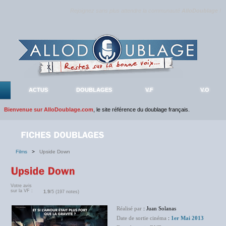
Rejoignez sans plus attendre la communauté
AlloDoublage
!
ACTUS
DOUBLAGES
V.F
V.O
Bienvenue sur AlloDoublage.com
, le site référence du doublage français.
Films
>
Upside Down
Votre avis
sur la VF :
1.9
/5 (197 notes)
Réalisé par
: Juan Solanas
Date de sortie cinéma
:
1er Mai 2013