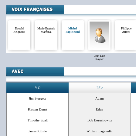
Donald
Marie-Eugénie
Michel
Philippe
Reignoux
Maréchal
Papineschi
Ariotti
Jean-Luc
Kayser
V.O
Rôle
Jim Sturgess
Adam
Kirsten Dunst
Eden
Timothy Spall
Bob Boruchowitz
James Kidnie
William Lagavulin