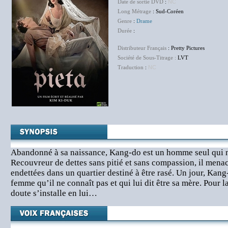
Date de sortie DVD
:
NC
Long Métrage
: Sud-Coréen
Genre
:
Drame
Durée
:
Distributeur Français
: Pretty Pictures
Société de Sous-Titrage :
LVT
Traduction
:
NC
Abandonné à sa naissance, Kang-do est un homme seul qui n’
Recouvreur de dettes sans pitié et sans compassion, il mena
endettées dans un quartier destiné à être rasé. Un jour, Kang-
femme qu’il ne connaît pas et qui lui dit être sa mère. Pour la
doute s’installe en lui…