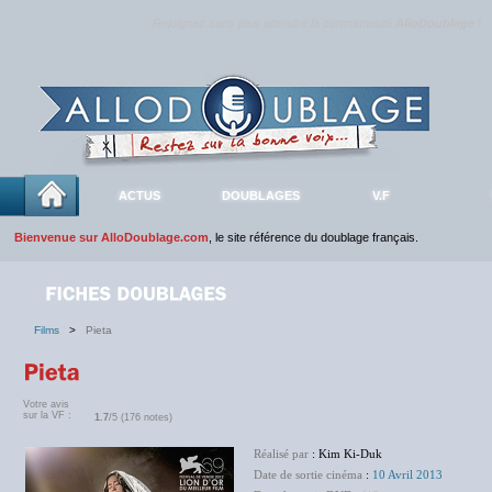
Rejoignez sans plus attendre la communauté
AlloDoublage
!
ACTUS
DOUBLAGES
V.F
Bienvenue sur AlloDoublage.com
, le site référence du doublage français.
Films
>
Pieta
Votre avis
sur la VF :
1.7
/5 (176 notes)
Réalisé par
: Kim Ki-Duk
Date de sortie cinéma
:
10 Avril 2013